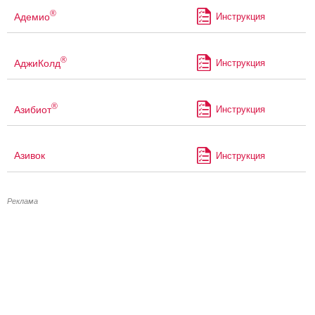
®
Адемио
Инструкция
®
АджиКолд
Инструкция
®
Азибиот
Инструкция
Азивок
Инструкция
Реклама