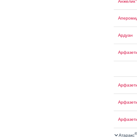
Анжелик
Апероми
Ардуан
Арфазет
Арфазет
Арфазети
Арфазет
Атаракс