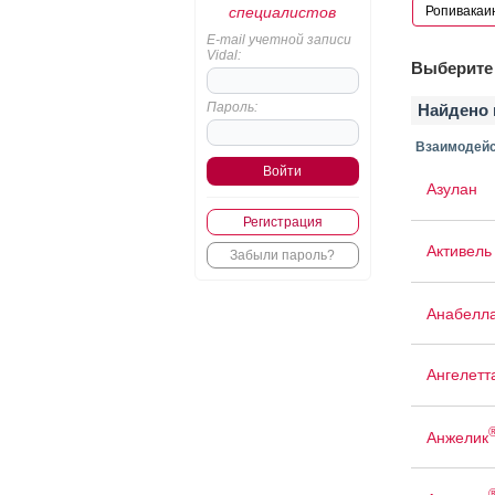
специалистов
E-mail учетной записи
Vidal:
Выберите 
Пароль:
Найдено 
Взаимодейс
Азулан
Регистрация
Активель
Забыли пароль?
Анабелл
Ангелетт
Анжелик