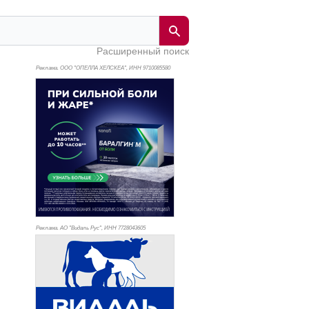
Расширенный поиск
Реклама. ООО "ОПЕЛЛА ХЕЛСКЕА", ИНН 971
0085580
Реклама. АО "Видаль Рус", ИНН 772
8043605