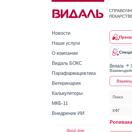
СПРАВОЧН
ЛЕКАРСТВ
Новости
Препа
Наши услуги
Специ
О компании
Видаль БОКС
Видаль
Взаимодейс
Парафармацевтика
Взаимо
Ветеринария
Калькуляторы
Поиск
МКБ-11
КФГ
Внедрение ИИ
Ропивака
Вход для