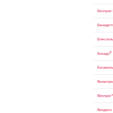
Беллуне 
Бенидетт
Блиссель
®
Бонадэ
Бэсамэл
Везантра
Веклури
Вендиол