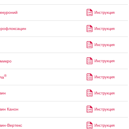
екуроний
Инструкция
профлоксацин
Инструкция
Инструкция
микро
Инструкция
®
ла
Инструкция
зин
Инструкция
зин Канон
Инструкция
зин-Вертекс
Инструкция