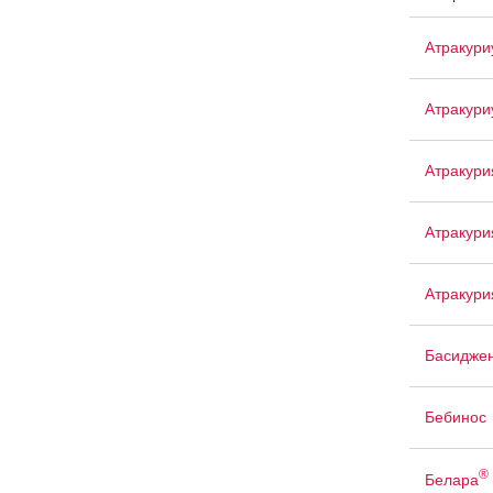
Атракур
Атракури
Атракури
Атракури
Атракури
Басидже
Бебинос
®
Белара