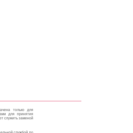
ачена только для
тами для принятия
ет служить заменой
альной службой по