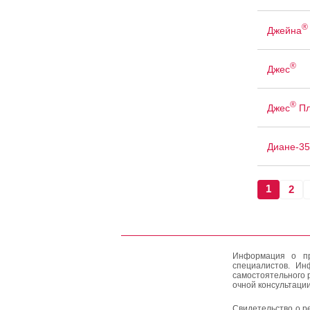
®
Джейна
®
Джес
®
Джес
Пл
Диане-35
1
2
Информация о пр
специалистов. Ин
самостоятельного 
очной консультации
Свидетельство о р