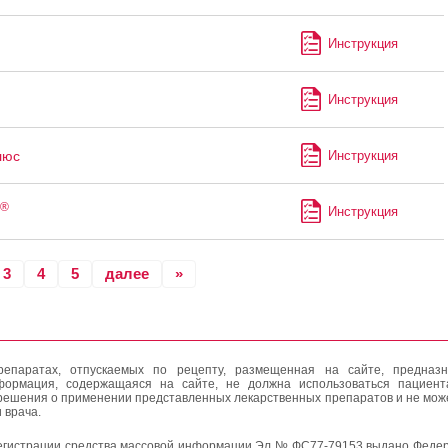
Инструкция
Инструкция
юс
Инструкция
®
Инструкция
3
4
5
далее
»
епаратах, отпускаемых по рецепту, размещенная на сайте, предназн
формация, содержащаяся на сайте, не должна использоваться пациен
решения о применении представленных лекарственных препаратов и не мож
 врача.
егистрации средства массовой информации Эл № ФС77-79153 выдано Федер