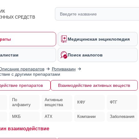
ИК
ЕННЫХ СРЕДСТВ
раты
Медицинская энциклопедия
алистам
Поиск аналогов
Описание препаратов
Ропивакаин
твие с другими препаратами
действие препаратов
Взаимодействие активных веществ
По
Активные
КФУ
ФТГ
алфавиту
вещества
МКБ
АТХ
Компании
Заболевания
ин взаимодействие