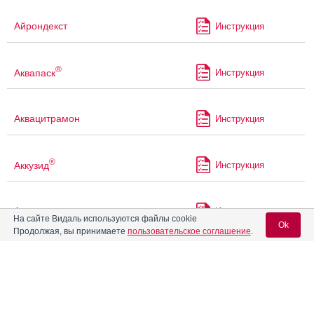
Айрондекст
Инструкция
®
Аквапаск
Инструкция
Аквацитрамон
Инструкция
®
Аккузид
Инструкция
Акриварио
Инструкция
На сайте Видаль используются файлы cookie
Ok
Продолжая, вы принимаете
пользовательское соглашение
.
Акрикселан
Инструкция
Вход для специалистов
E-mail учетной записи Vidal:
®
Акрипамид
Инструкция