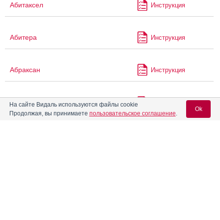
Абитаксел
Инструкция
Абитера
Инструкция
Абраксан
Инструкция
®
Авениум
Про
Инструкция
На сайте Видаль используются файлы cookie
Ok
Продолжая, вы принимаете
пользовательское соглашение
.
®
Авинорм Тревел
Инструкция
Вход для специалистов
E-mail учетной записи Vidal:
Аген
Инструкция
Пароль:
Агенераза
Инструкция