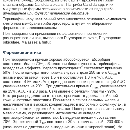
грибы (например, Scopulariopsis brevicaulis), дрожжевые грибы,
главным образом Candida albicans. На грибы Candida spp. и их
мицеллярные формы
оказывает
в зависимости от вида гриба
фунгицидное или фунгистатическое действие
.
Тербинафин нарушает ранний этап биосинтеза основного компонента
клеточной мембраны гриба эргостерола путем ингибирования
фермента скваленэпоксидазы.
При пероральном применении не эффективен при лечении
разноцветного лишая, вызванного Pityrosporum ovale, Pityrosporum
orbiculare, Malassezia furfur.
Фармакокинетика
При пероральном приеме хорошо абсорбируется, абсорбция
составляет более 70%; абсолютная биодоступность тербинафина
вследствие эффекта "первого прохождения" составляет примерно
50%. После однократного приема внутрь в дозе 250 мг его C
в
max
плазме достигается через 1.5 ч и составляет 1.3 мкг/мл. AUC
составляет 4.56 мкг×ч/мл, при одновременном приеме с пищей AUC
увеличивается на 20%. При длительном приеме C
увеличивается
max
на 25%, AUC - в 2.3 раза. Связывание с белками плазмы - 99%.
Быстро распределяется в тканях, проникает в дермальный слой
кожи и ногтевые пластинки. Проникает в секрет сальных желез и
накапливается в высоких концентрациях в волосяных фолликулах, в
волосах, коже и подкожной клетчатке. Подвергается значительному
метаболизму, образующиеся метаболиты не обладают
противогрибковой активностью. Выведение почками составляет
70%. Эффективный T
составляет 30 ч, терминальный - 200-400 ч
1/2
(указывает на длительное выведение из кожи и жировой ткани). Не