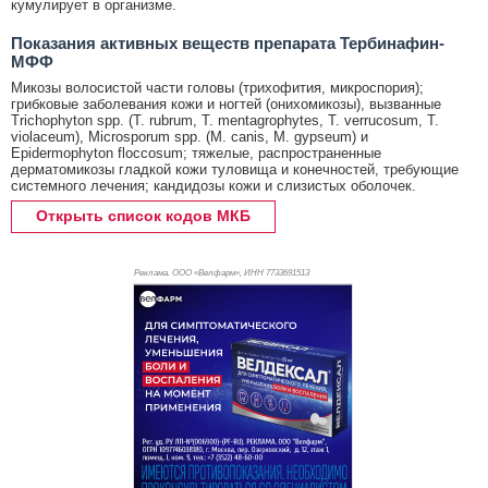
кумулирует в организме.
Показания активных веществ препарата Тербинафин-
МФФ
Микозы волосистой части головы (трихофития, микроспория);
грибковые заболевания кожи и ногтей (онихомикозы), вызванные
Trichophyton spp. (T. rubrum, T. mentagrophytes, Т. verrucosum, T.
violaceum), Microsporum spp. (M. canis, M. gypseum) и
Epidermophyton floccosum; тяжелые, распространенные
дерматомикозы гладкой кожи туловища и конечностей, требующие
системного лечения; кандидозы кожи и слизистых оболочек.
Открыть список кодов МКБ
Реклама. ООО «Велфарм», ИНН 773
3691513