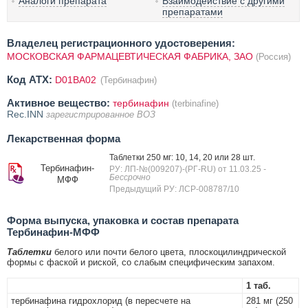
Аналоги препарата
Взаимодействие с другими
препаратами
Владелец регистрационного удостоверения:
МОСКОВСКАЯ ФАРМАЦЕВТИЧЕСКАЯ ФАБРИКА, ЗАО
(Россия)
Код ATX:
D01BA02
(Тербинафин)
Активное вещество:
тербинафин
(terbinafine)
Rec.INN
зарегистрированное ВОЗ
Лекарственная форма
Таблетки 250 мг: 10, 14, 20 или 28 шт.
Тербинафин-
РУ: ЛП-№(009207)-(РГ-RU) от 11.03.25
-
Бессрочно
МФФ
Предыдущий РУ: ЛСР-008787/10
Форма выпуска, упаковка и состав препарата
Тербинафин-МФФ
Таблетки
белого или почти белого цвета, плоскоцилиндрической
формы с фаской и риской, со слабым специфическим запахом.
1 таб.
тербинафина гидрохлорид (в пересчете на
281 мг (250