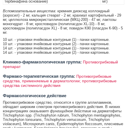
тербинафина основание)
мг)
Вспомогательные вещества
: кремния диоксид коллоидный
(аэросил) - 2 мг, кальция стеарат - 2 мг, крахмал картофельный - 29
мг, целлюлоза микрокристаллическая (МКЦ-200) - 47 мг, лактозы
моногидрат - 8 мг, кросповидон (полипласдон XL-10) - 8 мг,
кросповидон (полипласдон XL) - 8 мг, повидон К90 (пласдон К-90) - 5
мг.
10 шт. - упаковки ячейковые контурные (1) - пачки картонные.
10 шт. - упаковки ячейковые контурные (2) - пачки картонные.
14 шт. - упаковки ячейковые контурные (1) - пачки картонные.
14 шт. - упаковки ячейковые контурные (2) - пачки картонные.
Клинико-фармакологическая группа:
Противогрибковый
препарат
Фармако-терапевтическая группа:
Противогрибковые
средства, применяемые в дерматологии; противогрибковые
средства системного действия
Фармакологическое действие
Противогрибковое средство, относится к группе аллиламинов,
обладает широким спектром противогрибкового действия. В низких
концентрациях
оказывает фунгицидное действие
на дерматофиты
Trichophyton spp. (Trichophyton rubrum, Trichophyton mentagrophytes,
Trichophyton tonsurans, Trichophyton verrucosum, Trichophyton
violaceum), Microsporum canis, Epidermophyton floccosum, плесневые