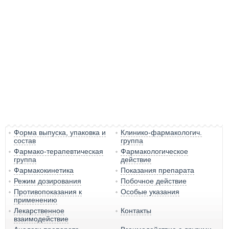
Форма выпуска, упаковка и
Клинико-фармакологич.
состав
группа
Фармако-терапевтическая
Фармакологическое
группа
действие
Фармакокинетика
Показания препарата
Режим дозирования
Побочное действие
Противопоказания к
Особые указания
применению
Лекарственное
Контакты
взаимодействие