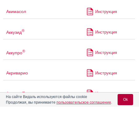
Акимасол
Инструкция
®
Аккузид
Инструкция
®
Аккупро
Инструкция
Акриварио
Инструкция
Акриол Про
Инструкция
На сайте Видаль используются файлы cookie
Ok
Продолжая, вы принимаете
пользовательское соглашение
.
®
Акрипамид
Инструкция
Вход для специалистов
E-mail учетной записи Vidal:
®
Акрипамид
ретард
Инструкция