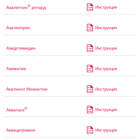
®
Азалептин
ретард
Инструкция
Азатиоприн
Инструкция
Азидотимидин
Инструкция
Азимитем
Инструкция
Акатинол Мемантин
Инструкция
®
Аквапаск
Инструкция
Аквацитрамон
Инструкция