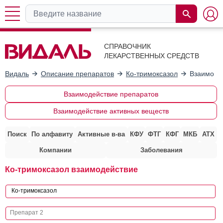
СПРАВОЧНИК
ЛЕКАРСТВЕННЫХ СРЕДСТВ
Видаль
Описание препаратов
Ко-тримоксазол
Взаимоде
Взаимодействие препаратов
Взаимодействие активных веществ
Поиск
По алфавиту
Активные в-ва
КФУ
ФТГ
КФГ
МКБ
АТХ
Компании
Заболевания
Ко-тримоксазол взаимодействие