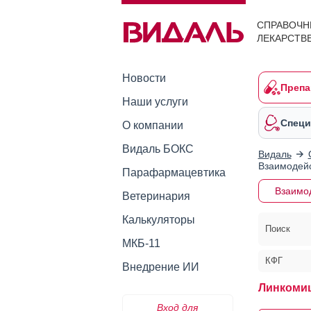
СПРАВОЧН
ЛЕКАРСТВ
Новости
Препа
Наши услуги
Специ
О компании
Видаль БОКС
Видаль
Взаимодейс
Парафармацевтика
Взаимо
Ветеринария
Калькуляторы
Поиск
МКБ-11
КФГ
Внедрение ИИ
Линкомиц
Вход для