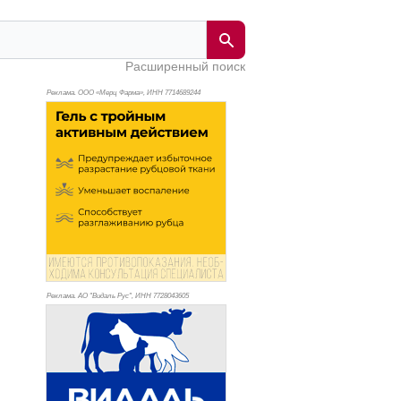
Расширенный поиск
Реклама. ООО «Мерц Фарма», ИНН 771
4689244
Реклама. АО "Видаль Рус", ИНН 772
8043605