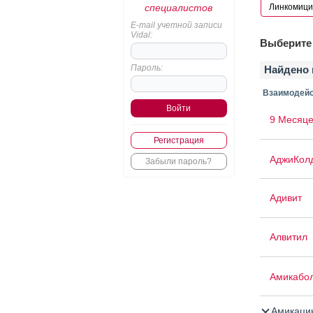
специалистов
E-mail учетной записи
Vidal:
Выберите 
Пароль:
Найдено 
Взаимодейс
9 Месяце
Регистрация
АджиКол
Забыли пароль?
Адивит
Алвитил
Амикабо
Амикаци