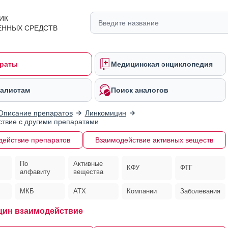
ИК
ЕННЫХ СРЕДСТВ
раты
Медицинская энциклопедия
алистам
Поиск аналогов
Описание препаратов
Линкомицин
твие с другими препаратами
действие препаратов
Взаимодействие активных веществ
По
Активные
КФУ
ФТГ
алфавиту
вещества
МКБ
АТХ
Компании
Заболевания
ин взаимодействие