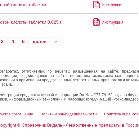
овой кислоты таблетки
Инструкция
овой кислоты таблетки 0.025 г
Инструкция
3
4
5
далее
»
епаратах, отпускаемых по рецепту, размещенная на сайте, предназн
формация, содержащаяся на сайте, не должна использоваться пациен
решения о применении представленных лекарственных препаратов и не мож
 врача.
егистрации средства массовой информации Эл № ФС77-79153 выдано Федер
вязи, информационных технологий и массовых коммуникаций (Роскомнадзор
льское соглашение
Политика конфиденциальности
Политика обработк
opyright
Справочник Видаль «Лекарственные препараты в Росси
©