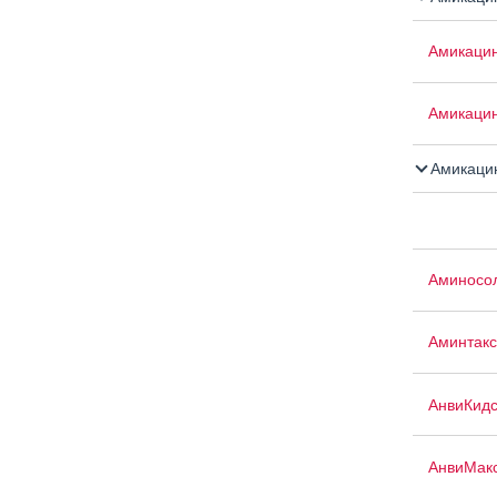
Амикаци
Амикаци
Амикацин
Аминосо
Аминтакс
АнвиКид
АнвиМак