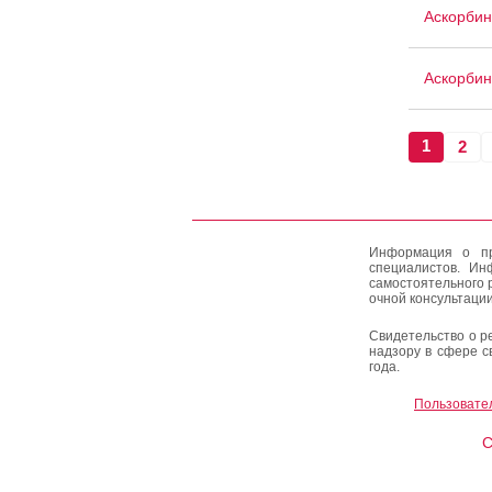
Аскорбин
Аскорбин
1
2
Информация о пр
специалистов. Ин
самостоятельного 
очной консультации
Свидетельство о р
надзору в сфере с
года.
Пользовате
C