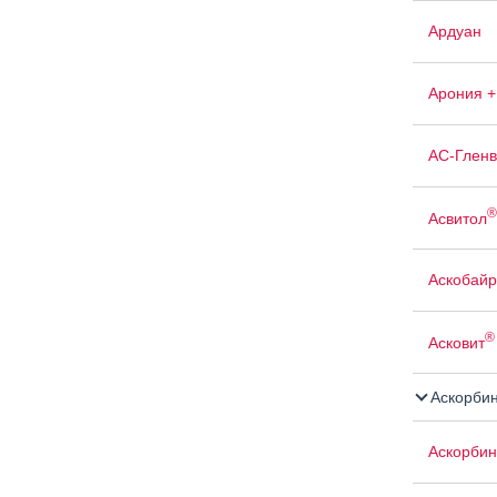
Ардуан
Арония +
АС-Гленв
®
Асвитол
Аскобайр
®
Асковит
Аскорбин
Аскорбин