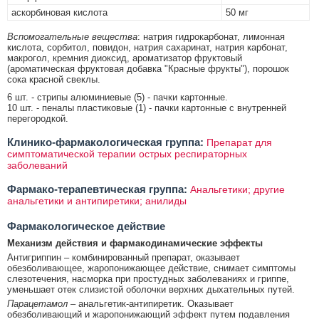
аскорбиновая кислота
50 мг
Вспомогательные вещества
: натрия гидрокарбонат, лимонная
кислота, сорбитол, повидон, натрия сахаринат, натрия карбонат,
макрогол, кремния диоксид, ароматизатор фруктовый
(ароматическая фруктовая добавка "Красные фрукты"), порошок
сока красной свеклы.
6 шт. - стрипы алюминиевые (5) - пачки картонные.
10 шт. - пеналы пластиковые (1) - пачки картонные с внутренней
перегородкой.
Клинико-фармакологическая группа:
Препарат для
симптоматической терапии острых респираторных
заболеваний
Фармако-терапевтическая группа:
Анальгетики; другие
анальгетики и антипиретики; анилиды
Фармакологическое действие
Механизм действия и фармакодинамические эффекты
Антигриппин – комбинированный препарат, оказывает
обезболивающее, жаропонижающее действие, снимает симптомы
слезотечения, насморка при простудных заболеваниях и гриппе,
уменьшает отек слизистой оболочки верхних дыхательных путей.
Парацетамол
– анальгетик-антипиретик. Оказывает
обезболивающий и жаропонижающий эффект путем подавления