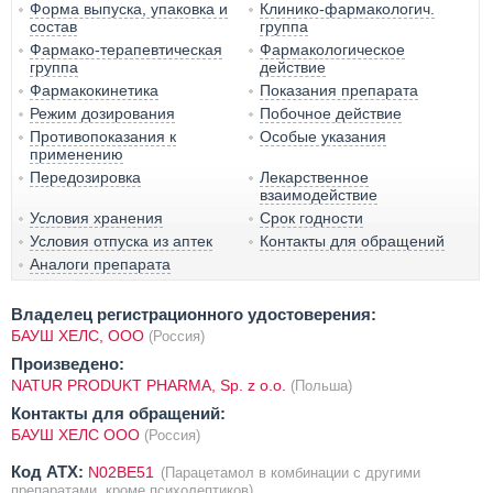
Форма выпуска, упаковка и
Клинико-фармакологич.
состав
группа
Фармако-терапевтическая
Фармакологическое
группа
действие
Фармакокинетика
Показания препарата
Режим дозирования
Побочное действие
Противопоказания к
Особые указания
применению
Передозировка
Лекарственное
взаимодействие
Условия хранения
Срок годности
Условия отпуска из аптек
Контакты для обращений
Аналоги препарата
Владелец регистрационного удостоверения:
БАУШ ХЕЛС, ООО
(Россия)
Произведено:
NATUR PRODUKT PHARMA, Sp. z o.o.
(Польша)
Контакты для обращений:
БАУШ ХЕЛС ООО
(Россия)
Код ATX:
N02BE51
(Парацетамол в комбинации с другими
препаратами, кроме психолептиков)