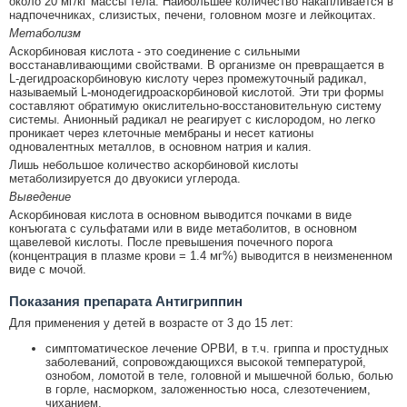
около 20 мг/кг массы тела. Наибольшее количество накапливается в
надпочечниках, слизистых, печени, головном мозге и лейкоцитах.
Метаболизм
Аскорбиновая кислота - это соединение с сильными
восстанавливающими свойствами. В организме он превращается в
L-дегидроаскорбиновую кислоту через промежуточный радикал,
называемый L-монодегидроаскорбиновой кислотой. Эти три формы
составляют обратимую окислительно-восстановительную систему
системы. Анионный радикал не реагирует с кислородом, но легко
проникает через клеточные мембраны и несет катионы
одновалентных металлов, в основном натрия и калия.
Лишь небольшое количество аскорбиновой кислоты
метаболизируется до двуокиси углерода.
Выведение
Аскорбиновая кислота в основном выводится почками в виде
конъюгата с сульфатами или в виде метаболитов, в основном
щавелевой кислоты. После превышения почечного порога
(концентрация в плазме крови = 1.4 мг%) выводится в неизмененном
виде с мочой.
Показания препарата Антигриппин
Для применения у детей в возрасте от 3 до 15 лет:
симптоматическое лечение ОРВИ, в т.ч. гриппа и простудных
заболеваний, сопровождающихся высокой температурой,
ознобом, ломотой в теле, головной и мышечной болью, болью
в горле, насморком, заложенностью носа, слезотечением,
чиханием.