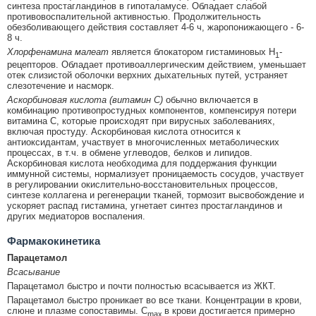
синтеза простагландинов в гипоталамусе. Обладает слабой
противовоспалительной активностью. Продолжительность
обезболивающего действия составляет 4-6 ч, жаропонижающего - 6-
8 ч.
Хлорфенамина малеат
является блокатором гистаминовых Н
-
1
рецепторов. Обладает противоаллергическим действием, уменьшает
отек слизистой оболочки верхних дыхательных путей, устраняет
слезотечение и насморк.
Аскорбиновая кислота (витамин С)
обычно включается в
комбинацию противопростудных компонентов, компенсируя потери
витамина С, которые происходят при вирусных заболеваниях,
включая простуду. Аскорбиновая кислота относится к
антиоксидантам, участвует в многочисленных метаболических
процессах, в т.ч. в обмене углеводов, белков и липидов.
Аскорбиновая кислота необходима для поддержания функции
иммунной системы, нормализует проницаемость сосудов, участвует
в регулировании окислительно-восстановительных процессов,
синтезе коллагена и регенерации тканей, тормозит высвобождение и
ускоряет распад гистамина, угнетает синтез простагландинов и
других медиаторов воспаления.
Фармакокинетика
Парацетамол
Всасывание
Парацетамол быстро и почти полностью всасывается из ЖКТ.
Парацетамол быстро проникает во все ткани. Концентрации в крови,
слюне и плазме сопоставимы. C
в крови достигается примерно
max