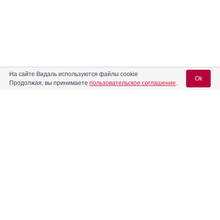
На сайте Видаль используются файлы cookie
Ok
Продолжая, вы принимаете
пользовательское соглашение
.
Содержание
Вход для специалистов
E-mail учетной записи Vidal:
Форма выпуска, упаковка и состав
Клинико-фармакологич. группа
Пароль:
Фармако-терапевтическая группа
Фармакологическое действие
Фармакокинетика