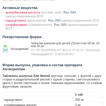
Активные вещества
аскорбиновая кислота
Rec.INN
(ascorbic acid)
зарегистрированное ВОЗ
парацетамол
Rec.INN
(paracetamol)
зарегистрированное ВОЗ
хлорфенамин
Rec.INN
(chlorphenamine)
зарегистрированное
ВОЗ
Лекарственная форма
Таблетки шипучие для детей 250 мг+3 мг+50 мг: 10
или 30 шт.
Антигриппин
РУ: ЛП-№(009069)-(РГ-RU) от 27.02.25
- Бессрочно
Предыдущий РУ: П N015187/02
Форма выпуска, упаковка и состав препарата
Антигриппин
Таблетки шипучие для детей
круглые, плоские, с фаской с двух
сторон и разделительной риской с одной стороны, светло-розового
цвета с более светлыми и более темными вкраплениями, со слабым
фруктовым запахом.
1 таб.
парацетамол
250 мг
хлорфенамина малеат
3 мг