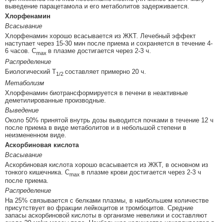
выведение парацетамола и его метаболитов задерживается.
Хлорфенамин
Всасывание
Хлорфенамин хорошо всасывается из ЖКТ. Лечебный эффект
наступает через 15-30 мин после приема и сохраняется в течение 4-
6 часов. C
в плазме достигается через 2-3 ч.
max
Распределение
Биологический T
составляет примерно 20 ч.
1/2
Метаболизм
Хлорфенамин биотрансформируется в печени в неактивные
деметилированные производные.
Выведение
Около 50% принятой внутрь дозы выводится почками в течение 12 ч
после приема в виде метаболитов и в небольшой степени в
неизмененном виде.
Аскорбиновая кислота
Всасывание
Аскорбиновая кислота хорошо всасывается из ЖКТ, в основном из
тонкого кишечника. C
в плазме крови достигается через 2-3 ч
max
после приема.
Распределение
На 25% связывается с белками плазмы, в наибольшем количестве
присутствует во фракции лейкоцитов и тромбоцитов. Средние
запасы аскорбиновой кислоты в организме невелики и составляют