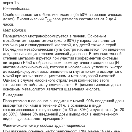
через 1 ч.
Распределение
Слабо связывается с белками плазмы (25-50% в терапевтических
дозах). Биологический T
парацетамола составляет от 2 до 4
1/2
часов.
Метаболизм
Парацетамол биотрансформируется в печени. Основным
метаболитом парацетамола (около 90%) у взрослых является
комбинация с глюкуроновой кислотой, а у детей также с серой.
Последний метаболический путь быстро насыщается при введении
доз, превышающих терапевтический диапазон. В незначительной
степени метаболизируется при участии изоферментов системы
цитохрома P450 с образованием промежуточного соединения (N-
ацетилбензохиноноимин), которое в нормальных условиях быстро
детоксифицируется восстановленным глутатионом и выводится с
мочой при конъюгации с цистеином и меркаптуровой кислотой.
Однако в случае массивного отравления количество этого
токсичного метаболита увеличивается. В физиологических дозах
основным метаболитом является щавелевая кислота.
Выведение
Парацетамол в основном выводится с мочой. 90% введенной дозы
выводится почками в течение 24 ч, в основном в виде
конъюгированных глюкуронидов (от 60 до 80%) и сульфатов (от 20
до 30%). Менее 5% введенной дозы выводится в неизмененном
виде. T
составляет примерно 2 ч.
1/2
Фармакокинетика у особых групп пациентов
При
тяжелой почечной недостаточности (КК менее 10 мл / мин)