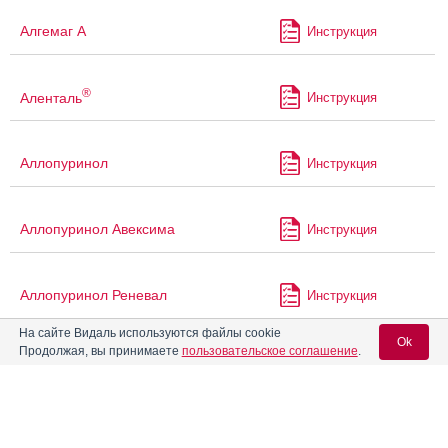
Алгемаг А
Инструкция
®
Аленталь
Инструкция
Аллопуринол
Инструкция
Аллопуринол Авексима
Инструкция
Аллопуринол Реневал
Инструкция
На сайте Видаль используются файлы cookie
Ok
Продолжая, вы принимаете
пользовательское соглашение
.
®
Алмагель
Инструкция
Вход для специалистов
®
Алмагель
А
Инструкция