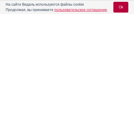
На сайте Видаль используются файлы cookie
Ok
Продолжая, вы принимаете
пользовательское соглашение
.
®
Ангиозил
ретард
Инструкция
Вход для специалистов
Ангитал
Инструкция
E-mail учетной записи Vidal:
АнГрикапс максима
Инструкция
Пароль:
Антигриппин
Инструкция
Антигриппин Аптекарский
Инструкция
Регистрация
Забыли пароль?
®
Антигриппин-Анви
Инструкция