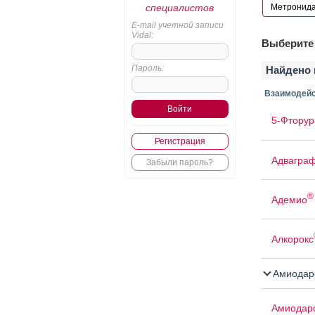
специалистов
E-mail учетной записи
Vidal:
Выберите 
Пароль:
Найдено 
Взаимодейс
5-Фторур
Регистрация
Адвагра
Забыли пароль?
®
Адемио
Алкорокс
Амиодар
Амиодар