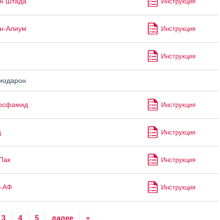
н Штада
Инструкция
н-Алиум
Инструкция
Инструкция
иодарон
осфамид
Инструкция
д
Инструкция
Пак
Инструкция
с-АФ
Инструкция
3
4
5
далее
»