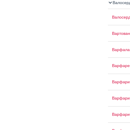
Валосер
Валосер
Вартован
Варфала
Варфаре
Варфари
Варфари
Варфари