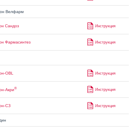
он Велфарм
он Сандоз
Инструкция
он Фармасинтез
Инструкция
он-OBL
Инструкция
®
он-Акри
Инструкция
он-СЗ
Инструкция
дин