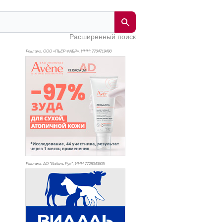
Расширенный поиск
Реклама. ООО «ПЬЕР ФАБР», ИНН: 770
4719490
Реклама. АО "Видаль Рус", ИНН 772
8043605