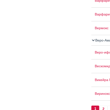
Варфари
Варфари
Вермокс
Веро-Ам
Веро-иф
Вескоми
Викейра 
Виринок
1
2