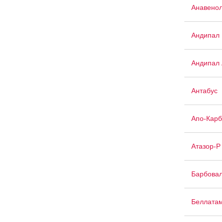
Анавенол
Андипал
Андипал 
Антабус
Апо-Кар
Атазор-Р
Барбова
Беллата