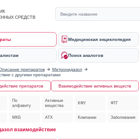
ИК
ЕННЫХ СРЕДСТВ
раты
Медицинская энциклопедия
алистам
Поиск аналогов
Описание препаратов
Метронидазол
твие с другими препаратами
действие препаратов
Взаимодействие активных веществ
По
Активные
КФУ
ФТГ
алфавиту
вещества
МКБ
АТХ
Компании
Заболевания
азол взаимодействие