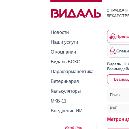
СПРАВОЧН
ЛЕКАРСТВ
Новости
Препа
Наши услуги
Специ
О компании
Видаль БОКС
Видаль
Взаимодейс
Парафармацевтика
Взаимо
Ветеринария
Калькуляторы
Поиск
МКБ-11
КФГ
Внедрение ИИ
Метронид
Вход для