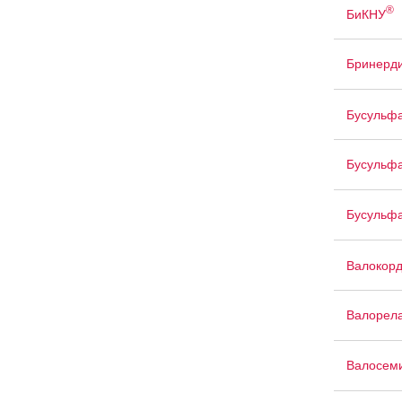
®
БиКНУ
Бринерд
Бусульф
Бусульфа
Бусульф
Валокор
Валорел
Валосем