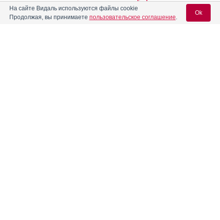
На сайте Видаль используются файлы cookie
Ok
Продолжая, вы принимаете
пользовательское соглашение
.
Амитриптилин
Амитриптилин Гриндекс
Инструкция
Вход для специалистов
E-mail учетной записи Vidal:
Амитриптилин Зентива
Амитриптилин Никомед
Инструкция
Пароль:
Амитриптилин-АКОС
Инструкция
Амитриптилин-АЛСИ
Инструкция
Регистрация
Забыли пароль?
Амитриптилин-Гриндекс
Инструкция