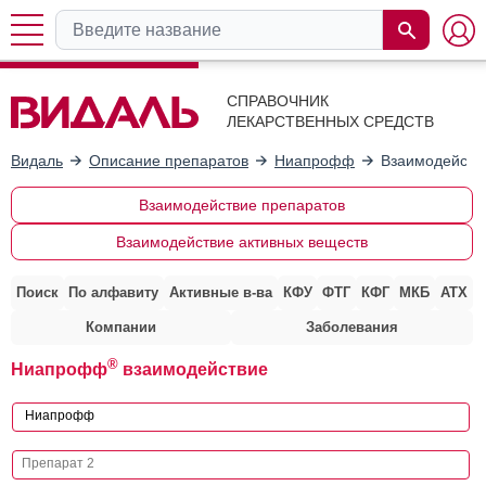
СПРАВОЧНИК
ЛЕКАРСТВЕННЫХ СРЕДСТВ
Видаль
Описание препаратов
Ниапрофф
Взаимодейств
Взаимодействие препаратов
Взаимодействие активных веществ
Поиск
По алфавиту
Активные в-ва
КФУ
ФТГ
КФГ
МКБ
АТХ
Компании
Заболевания
®
Ниапрофф
взаимодействие