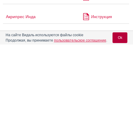
Акрипрес Инда
Инструкция
На сайте Видаль используются файлы cookie
Аксартобан
Инструкция
Ok
Продолжая, вы принимаете
пользовательское соглашение
.
Акселла
Инструкция
Вход для специалистов
E-mail учетной записи Vidal:
Аксиорекс
Инструкция
Пароль:
Актапароксетин
Инструкция
Актасулид
Инструкция
®