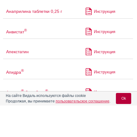
Анаприлина таблетки 0,25 г
Инструкция
®
Анвистат
Инструкция
Апекстатин
Инструкция
®
Апидра
Инструкция
®
®
Апидра
СолоСтар
Инструкция
На сайте Видаль используются файлы cookie
Ok
Продолжая, вы принимаете
пользовательское соглашение
.
®
Артезин
Инструкция
Вход для специалистов
®
E-mail учетной записи Vidal:
Артезин
ретард
Инструкция