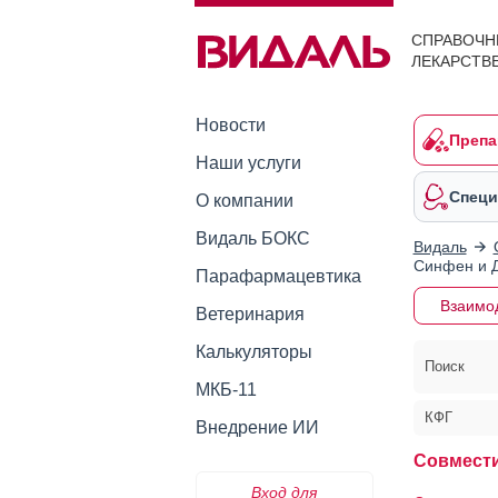
СПРАВОЧН
ЛЕКАРСТВ
Новости
Препа
Наши услуги
Специ
О компании
Видаль БОКС
Видаль
Синфен и 
Парафармацевтика
Взаимо
Ветеринария
Калькуляторы
Поиск
МКБ-11
КФГ
Внедрение ИИ
Совмести
Вход для