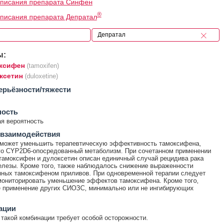
описания препарата Синфен
®
писания препарата Депратал
ы:
ксифен
(tamoxifen)
ксетин
(duloxetine)
ерьёзности/тяжести
ность
я вероятность
 взаимодействия
 может уменьшить терапевтическую эффективность тамоксифена,
го CYP2D6-опосредованный метаболизм. При сочетанном применении
тамоксифен и дулоксетин описан единичный случай рецидива рака
лезы. Кроме того, также наблюдалось снижение выраженности
ных тамоксифеном приливов. При одновременной терапии следует
ониторировать уменьшение эффектов тамоксифена. Кроме того,
е применение других СИОЗС, минимально или не ингибирующих
ации
такой комбинации требует особой осторожности.