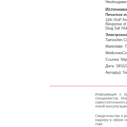
Необходимо 
Источник
Печатное и
11th ISoP An
Response of
Drug Saf /Vo
Электронно
Tamoxifen Ci
Martindale: 
MedicinesCo
Ссылка: htt
Дата: 19/11/
Автор(ы): S
Информация о пр
специалистов. Ин
самостоятельного 
очной консультации
Свидетельство о р
надзору в сфере с
года.