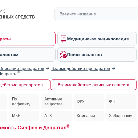
ИК
ЕННЫХ СРЕДСТВ
раты
Медицинская энциклопедия
алистам
Поиск аналогов
Описание препаратов
Взаимодействие препаратов
®
Депратал
действие препаратов
Взаимодействие активных веществ
По
Активные
КФУ
ФТГ
алфавиту
вещества
МКБ
АТХ
Компании
Заболевания
®
мость Синфен и Депратал