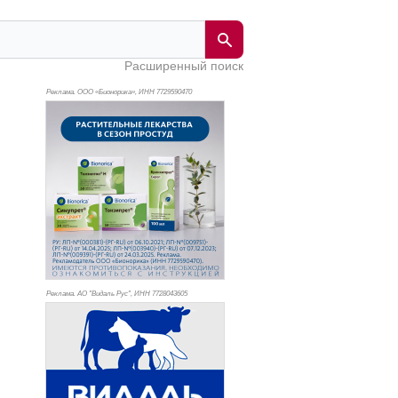
Расширенный поиск
Реклама. ООО «Бионорика», ИНН 772
9590470
Реклама. АО "Видаль Рус", ИНН 772
8043605