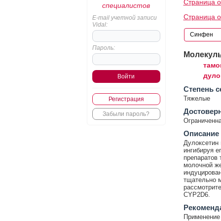
Страница 
специалистов
Страница о
E-mail учетной записи
Vidal:
Пароль:
Молекул
тамо
дуло
Cтепень с
Тяжелые
Регистрация
Достовер
Забыли пароль?
Ограниченна
Описание
Дулоксетин
ингибируя е
препаратов 
молочной же
индуцирован
тщательно м
рассмотрит
CYP2D6.
Рекоменд
Применение 