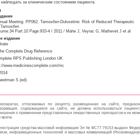
наблюдать за клиническим состоянием пациента.
и
здание
nual Meeting: PP062. Tamoxifen-Duloxetine: Risk of Reduced Therapeutic
 Tamoxifen
lume:34 Part:10 Page:933-4 / 2011 / Mahe J, Veyrac G, Mathevet J et al
е издание
trate
The Complete Drug Reference
mplete RPS Publishing London UK
p://www.medicinescomplete.com/mc
2014
weetman S (ed)
епаратах, отпускаемых по рецепту, размещенная на сайте, предназн
формация, содержащаяся на сайте, не должна использоваться пациен
решения о применении представленных лекарственных препаратов и не мож
 врача.
егистрации средства массовой информации Эл № ФС77-79153 выдано Федер
вязи, информационных технологий и массовых коммуникаций (Роскомнадзор