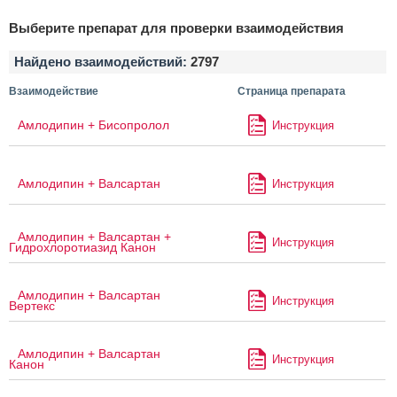
Выберите препарат для проверки взаимодействия
Найдено взаимодействий:
2797
Взаимодействие
Страница препарата
Амлодипин + Бисопролол
Инструкция
Амлодипин + Валсартан
Инструкция
Амлодипин + Валсартан +
Инструкция
Гидрохлоротиазид Канон
Амлодипин + Валсартан
Инструкция
Вертекс
Амлодипин + Валсартан
Инструкция
Канон