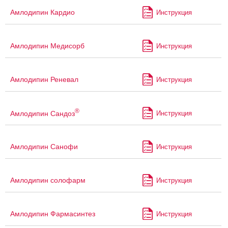
Амлодипин Кардио
Инструкция
Амлодипин Медисорб
Инструкция
Амлодипин Реневал
Инструкция
®
Амлодипин Сандоз
Инструкция
Амлодипин Санофи
Инструкция
Амлодипин солофарм
Инструкция
Амлодипин Фармасинтез
Инструкция