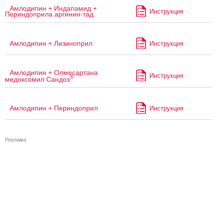
Амлодипин + Индапамид +
Инструкция
Периндоприла аргинин-тад
Амлодипин + Лизиноприл
Инструкция
Амлодипин + Олмесартана
Инструкция
®
медоксомил Сандоз
Амлодипин + Периндоприл
Инструкция
Реклама