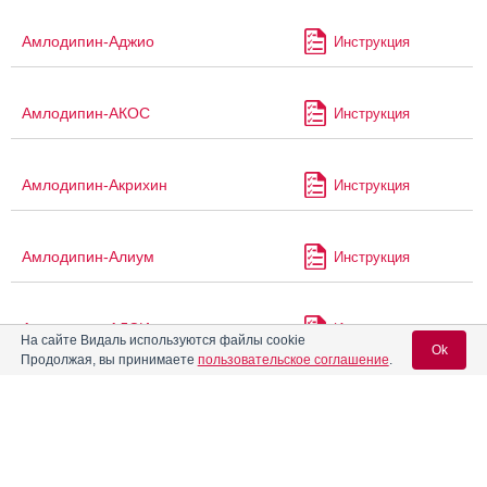
Амлодипин-Аджио
Инструкция
Амлодипин-АКОС
Инструкция
Амлодипин-Акрихин
Инструкция
Амлодипин-Алиум
Инструкция
Амлодипин-АЛСИ
Инструкция
На сайте Видаль используются файлы cookie
Ok
Продолжая, вы принимаете
пользовательское соглашение
.
Амлодипин-Биоком
Инструкция
Вход для специалистов
E-mail учетной записи Vidal:
Амлодипин-Боримед
Инструкция