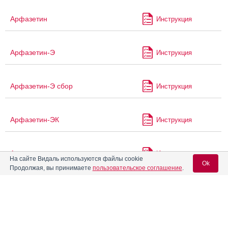
Арфазетин
Инструкция
Арфазетин-Э
Инструкция
Арфазетин-Э сбор
Инструкция
Арфазетин-ЭК
Инструкция
Атазанавир
Инструкция
На сайте Видаль используются файлы cookie
Ok
Продолжая, вы принимаете
пользовательское соглашение
.
Атазанавир Канон
Инструкция
Вход для специалистов
E-mail учетной записи Vidal:
Атазанавир-КРКА
Инструкция