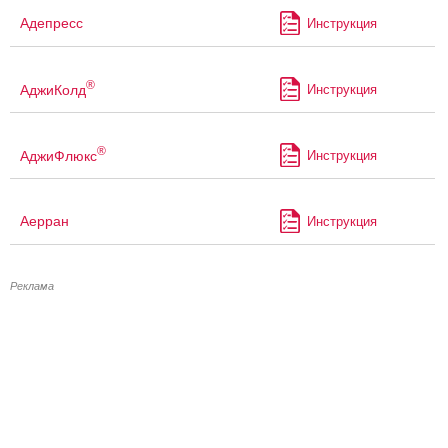
Адепресс
Инструкция
®
АджиКолд
Инструкция
®
АджиФлюкс
Инструкция
Аерран
Инструкция
Реклама