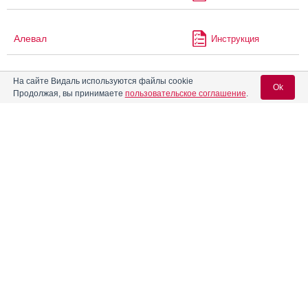
Алевал
Инструкция
На сайте Видаль используются файлы cookie
Алзолам
Инструкция
Ok
Продолжая, вы принимаете
пользовательское соглашение
.
Аллерголан
Инструкция
Вход для специалистов
E-mail учетной записи Vidal:
®
Алмагель
Инструкция
Пароль:
®
Алмагель
А
Инструкция
®
Алмагель
Нео
Инструкция