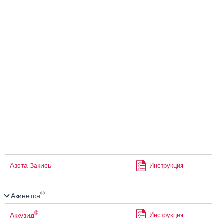
Азота Закись
Инструкция
®
Акинетон
®
Аккузид
Инструкция