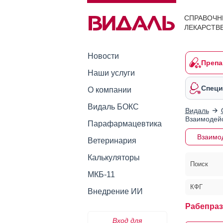
СПРАВОЧН
ЛЕКАРСТВ
Новости
Препа
Наши услуги
Специ
О компании
Видаль БОКС
Видаль
Взаимодейс
Парафармацевтика
Взаимо
Ветеринария
Калькуляторы
Поиск
МКБ-11
КФГ
Внедрение ИИ
Рабепраз
Вход для