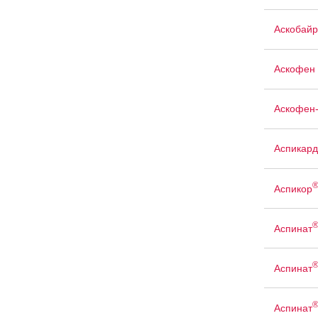
Аскобайр
Аскофен 
Аскофен
Аспикард
Аспикор
Аспинат
Аспинат
Аспинат