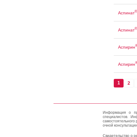
Аспинат
Аспинат
Аспирин
Аспирин
1
2
Информация о пр
специалистов. Ин
самостоятельного 
очной консультации
Свидетельство о р