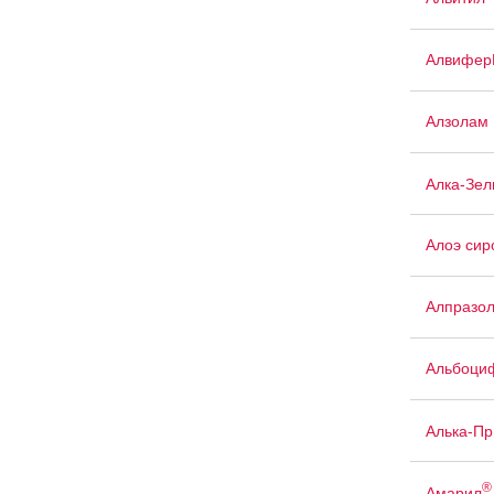
Алвифер
Алзолам
Алка-Зел
Алоэ сир
Алпразо
Альбоци
Алька-П
®
Амарил