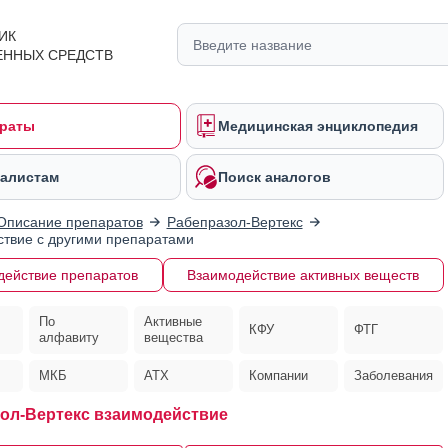
ИК
ЕННЫХ СРЕДСТВ
раты
Медицинская энциклопедия
алистам
Поиск аналогов
Описание препаратов
Рабепразол-Вертекс
твие с другими препаратами
действие препаратов
Взаимодействие активных веществ
По
Активные
КФУ
ФТГ
алфавиту
вещества
МКБ
АТХ
Компании
Заболевания
ол-Вертекс взаимодействие