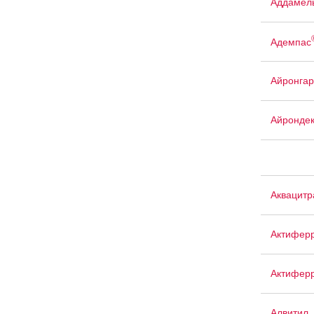
Аддамел
Адемпас
Айронгар
Айрондек
Аквацит
Актифер
Актиферр
Алвитил