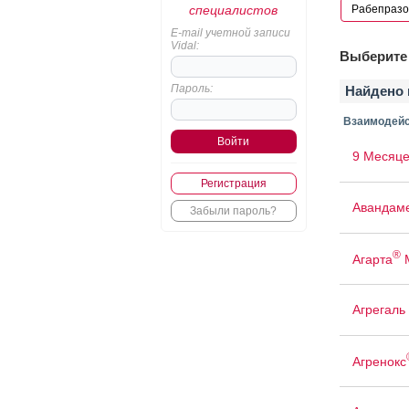
специалистов
E-mail учетной записи
Vidal:
Выберите 
Пароль:
Найдено 
Взаимодейс
9 Месяце
Регистрация
Авандам
Забыли пароль?
®
Агарта
Агрегаль
Агренокс