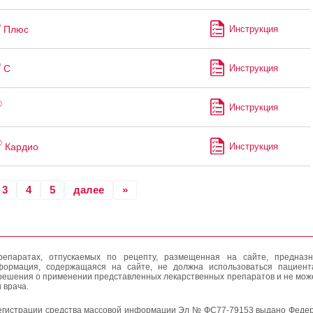
®
Плюс
Инструкция
®
С
Инструкция
®
Инструкция
®
Кардио
Инструкция
3
4
5
далее
»
епаратах, отпускаемых по рецепту, размещенная на сайте, предназн
формация, содержащаяся на сайте, не должна использоваться пациен
решения о применении представленных лекарственных препаратов и не мож
 врача.
егистрации средства массовой информации Эл № ФС77-79153 выдано Федер