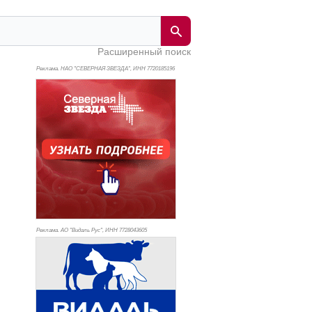
Расширенный поиск
Реклама. НАО "СЕВЕРНАЯ ЗВЕЗДА", ИНН 772
0185196
Реклама. АО "Видаль Рус", ИНН 772
8043605