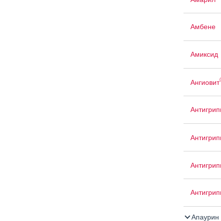
Амбене
Амиксид
Ангиовит
Антигрип
Антигрип
Антигри
Антигри
Апаурин