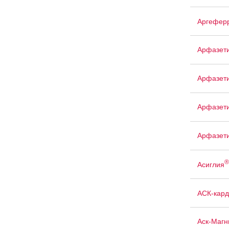
Аргефер
Арфазет
Арфазет
Арфазети
Арфазет
®
Асиглия
АСК-кард
Аск-Магн