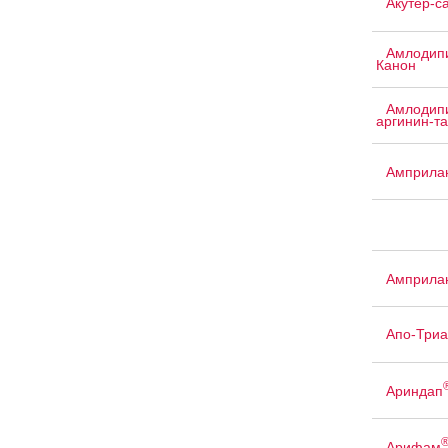
Акутер-с
Амлодипи
Канон
Амлодипи
аргинин-т
Амприла
Амприла
Апо-Триа
Ариндап
Арифам