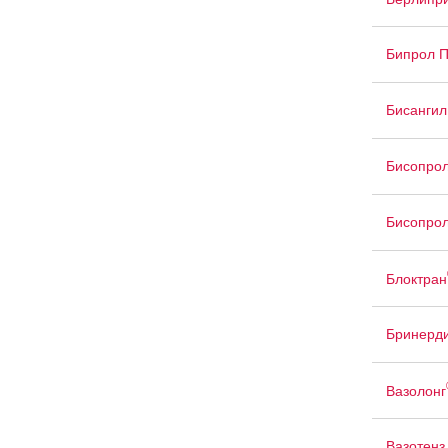
Бипрол 
Бисангил
Бисопрол
Бисопрол
Блоктран
Бринерд
Вазолонг
Вазотенз