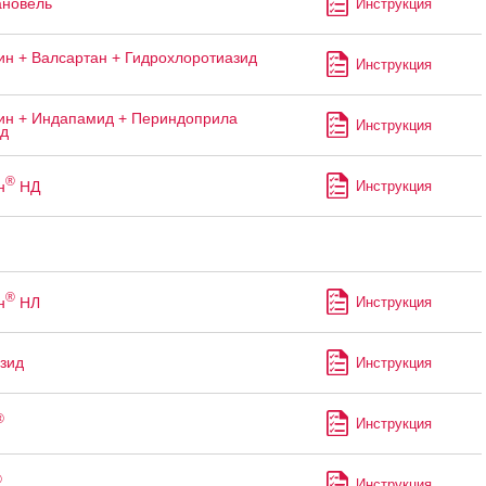
ановель
Инструкция
н + Валсартан + Гидрохлоротиазид
Инструкция
н + Индапамид + Периндоприла
Инструкция
ад
®
н
НД
Инструкция
®
н
НЛ
Инструкция
зид
Инструкция
®
Инструкция
®
Инструкция