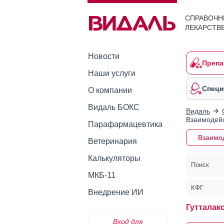
СПРАВОЧН
ЛЕКАРСТВ
Новости
Препа
Наши услуги
Специ
О компании
Видаль БОКС
Видаль
Взаимодейс
Парафармацевтика
Взаимо
Ветеринария
Калькуляторы
Поиск
МКБ-11
КФГ
Внедрение ИИ
Гутталак
Вход для