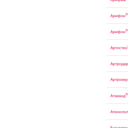
®
Арифон
®
Арифон
Артостео
Артрода
Артрокер
®
Атаканд
Атенолол
Берлипр