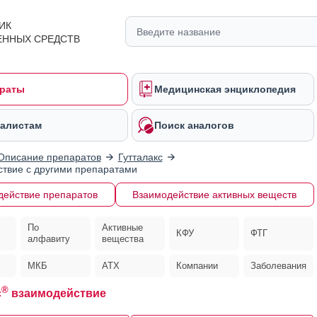
ИК
ЕННЫХ СРЕДСТВ
раты
Медицинская энциклопедия
алистам
Поиск аналогов
Описание препаратов
Гутталакс
твие с другими препаратами
действие препаратов
Взаимодействие активных веществ
По
Активные
КФУ
ФТГ
алфавиту
вещества
МКБ
АТХ
Компании
Заболевания
®
с
взаимодействие