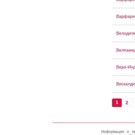
Варфари
Велодите
Велпами
Веро-Ин
Вискалди
1
2
Информация о пр