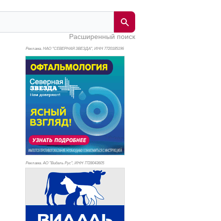
Расширенный поиск
Реклама. НАО "СЕВЕРНАЯ ЗВЕЗДА", ИНН 772
0185196
Реклама. АО "Видаль Рус", ИНН 772
8043605