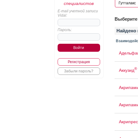
специалистов
E-mail учетной записи
Vidal:
Выберите 
Пароль:
Найдено 
Взаимодейс
Адельфа
Регистрация
®
Аккузид
Забыли пароль?
Акрипам
Акрипам
Акрипрес