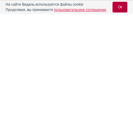
На сайте Видаль используются файлы cookie
Ok
Продолжая, вы принимаете
пользовательское соглашение
.
®
Амиодарон-Акри
Инструкция
Вход для специалистов
Амиодарон-СЗ
Инструкция
E-mail учетной записи Vidal:
Амиокордин
Пароль:
®
Анвистат
Инструкция
Андипал
Инструкция
Регистрация
Забыли пароль?
Андипал Авексима
Инструкция
Апекстатин
Инструкция