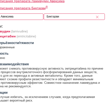
писания препарата Ламивудин Авексима
®
писания препарата Биктарви
ы:
вудин
(lamivudine)
ицитабин
(emtricitabine)
ерьёзности/тяжести
ыраженные
ность
ено
 взаимодействия
ожет снижать противовирусную активность эмтрицитабина по причине
 процессов внутриклеточного фосфорилирования данных веществ,
о для их перехода в активные метаболиты. Кроме того, данные
меют схожие профили резистентности и обладают минимальным
 противовирусным эффектом. Совместное назначение ламивудина и
на не рекомендуется.
ации
лучше избегать, за исключением случаев, когда предполагаемая
ышает вероятный риск.