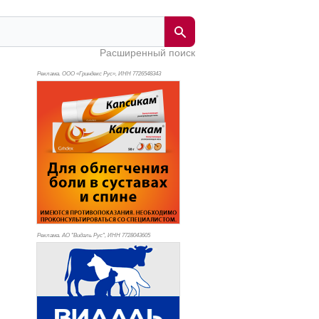
Расширенный поиск
Реклама. ООО «Гриндекс Рус», ИНН 772
6548343
Реклама. АО "Видаль Рус", ИНН 772
8043605