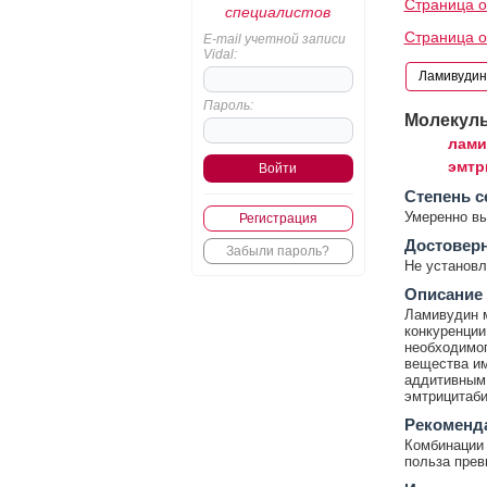
Страница о
специалистов
Страница о
E-mail учетной записи
Vidal:
Пароль:
Молекул
лами
эмтр
Cтепень с
Умеренно в
Регистрация
Достовер
Забыли пароль?
Не установл
Описание
Ламивудин м
конкуренции
необходимог
вещества и
аддитивным
эмтрицитаби
Рекоменд
Комбинации 
польза прев