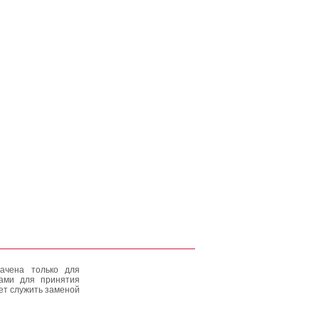
ачена только для
тами для принятия
ет служить заменой