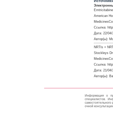
Источник
Электронны
Emtricitabine
American Hos
MedicinesCo
Ссылка: htt
Дата: 22/04/
Автор(ы): M
NRTIs + NRT
Stockleys Dr
MedicinesCo
Ссылка: htt
Дата: 21/04/
Автор(ы): Ba
Информация о пр
специалистов. Ин
самостоятельного 
очной консультации