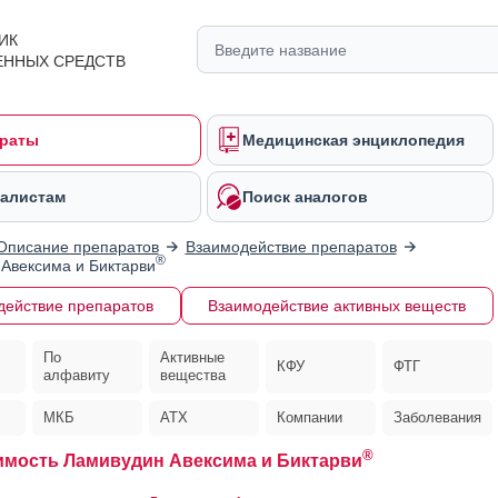
ИК
ЕННЫХ СРЕДСТВ
раты
Медицинская энциклопедия
алистам
Поиск аналогов
Описание препаратов
Взаимодействие препаратов
®
Авексима и Биктарви
действие препаратов
Взаимодействие активных веществ
По
Активные
КФУ
ФТГ
алфавиту
вещества
МКБ
АТХ
Компании
Заболевания
®
мость Ламивудин Авексима и Биктарви