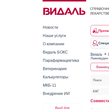
СПРАВОЧН
ЛЕКАРСТВ
Новости
Препа
Наши услуги
Специ
О компании
Видаль БОКС
Видаль
Ламивудин 
Парафармацевтика
Взаимо
Ветеринария
Калькуляторы
Поиск
МКБ-11
КФГ
Внедрение ИИ
Совмести
Вход для