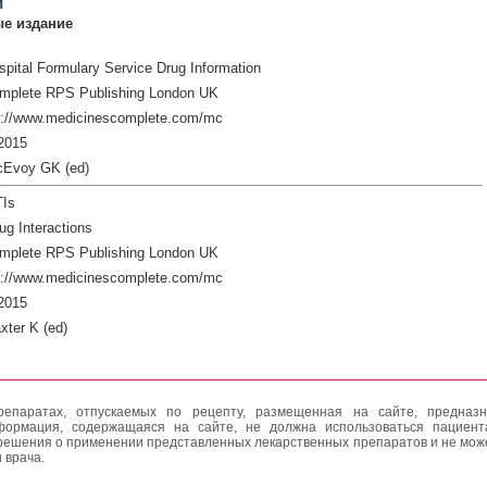
и
е издание
pital Formulary Service Drug Information
mplete RPS Publishing London UK
p://www.medicinescomplete.com/mc
2015
cEvoy GK (ed)
Is
ug Interactions
mplete RPS Publishing London UK
p://www.medicinescomplete.com/mc
2015
xter K (ed)
епаратах, отпускаемых по рецепту, размещенная на сайте, предназн
формация, содержащаяся на сайте, не должна использоваться пациен
решения о применении представленных лекарственных препаратов и не мож
 врача.