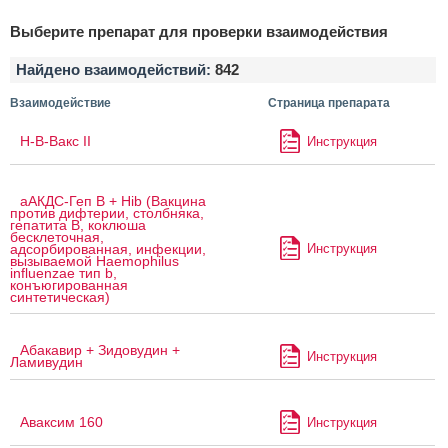
Выберите препарат для проверки взаимодействия
Найдено взаимодействий:
842
Взаимодействие
Страница препарата
H-B-Вакс II
Инструкция
аАКДС-Геп B + Hib (Вакцина
против дифтерии, столбняка,
гепатита B, коклюша
бесклеточная,
Инструкция
адсорбированная, инфекции,
вызываемой Haemophilus
influenzae тип b,
конъюгированная
синтетическая)
Абакавир + Зидовудин +
Инструкция
Ламивудин
Аваксим 160
Инструкция