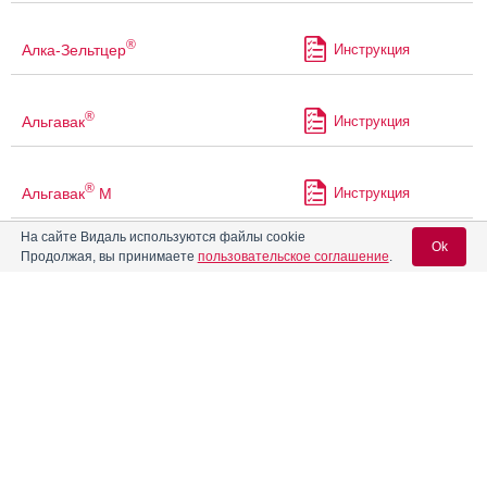
®
Алка-Зельтцер
Инструкция
®
Альгавак
Инструкция
®
Альгавак
М
Инструкция
На сайте Видаль используются файлы cookie
Ok
Продолжая, вы принимаете
пользовательское соглашение
.
Альгофетин
Инструкция
Вход для специалистов
®
Алька-Прим
Инструкция
E-mail учетной записи Vidal:
Амбене
Инструкция
Пароль:
®
АМБЕНИУМ
парентерал
Инструкция