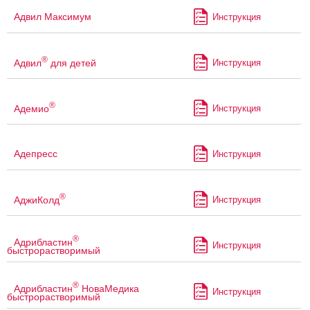
Адвил Максимум
Инструкция
®
Адвил
для детей
Инструкция
®
Адемио
Инструкция
Адепресс
Инструкция
®
АджиКолд
Инструкция
®
Адрибластин
Инструкция
быстрорастворимый
®
Адрибластин
НоваМедика
Инструкция
быстрорастворимый