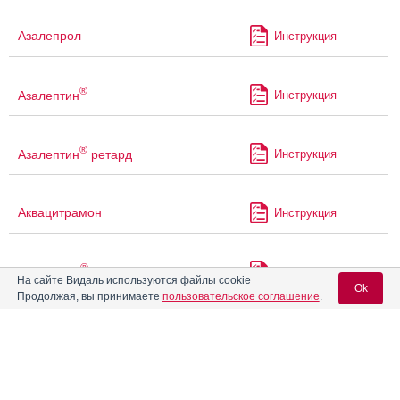
Азалепрол
Инструкция
®
Азалептин
Инструкция
®
Азалептин
ретард
Инструкция
Аквацитрамон
Инструкция
®
Акномид Д
Инструкция
На сайте Видаль используются файлы cookie
Ok
Продолжая, вы принимаете
пользовательское соглашение
.
®
Акорта
Инструкция
Вход для специалистов
E-mail учетной записи Vidal:
Акриварио
Инструкция