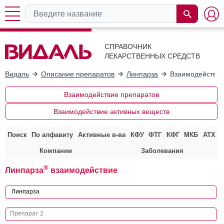
СПРАВОЧНИК
ЛЕКАРСТВЕННЫХ СРЕДСТВ
Видаль
Описание препаратов
Линпарза
Взаимодействие
Взаимодействие препаратов
Взаимодействие активных веществ
Поиск
По алфавиту
Активные в-ва
КФУ
ФТГ
КФГ
МКБ
АТХ
Компании
Заболевания
®
Линпарза
взаимодействие