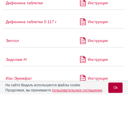
Дифенина таблетки
Инструкция
Дифенина таблетки 0.117 г
Инструкция
Зептол
Инструкция
Зидолам-Н
Инструкция
Изо-Эремфат
Инструкция
На сайте Видаль используются файлы cookie
Ok
Продолжая, вы принимаете
пользовательское соглашение
.
®
Изокомб
Инструкция
Вход для специалистов
Изониазид + Рифампицин
Инструкция
E-mail учетной записи Vidal: