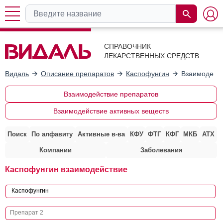
СПРАВОЧНИК
ЛЕКАРСТВЕННЫХ СРЕДСТВ
Видаль
Описание препаратов
Каспофунгин
Взаимодейст
Взаимодействие препаратов
Взаимодействие активных веществ
Поиск
По алфавиту
Активные в-ва
КФУ
ФТГ
КФГ
МКБ
АТХ
Компании
Заболевания
Каспофунгин взаимодействие