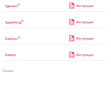
®
Адемио
Инструкция
®
АджиКолд
Инструкция
®
Азибиот
Инструкция
Азивок
Инструкция
Реклама