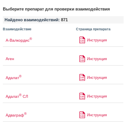
Выберите препарат для проверки взаимодействия
Найдено взаимодействий:
871
Взаимодействие
Страница препарата
®
А-Валкордис
Инструкция
Аген
Инструкция
®
Адалат
Инструкция
®
Адалат
СЛ
Инструкция
®
Адваграф
Инструкция