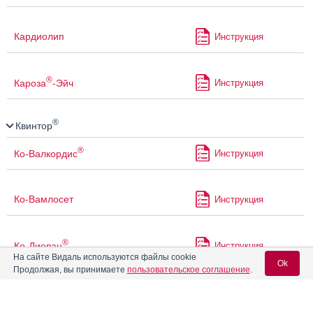
Кардиолип
Инструкция
®
Кароза
-Эйч
Инструкция
®
Квинтор
®
Ко-Валкордис
Инструкция
Ко-Вамлосет
Инструкция
®
Ко-Диован
Инструкция
На сайте Видаль используются файлы cookie
Ok
Продолжая, вы принимаете
пользовательское соглашение
.
®
Ко-Эксфорж
Инструкция