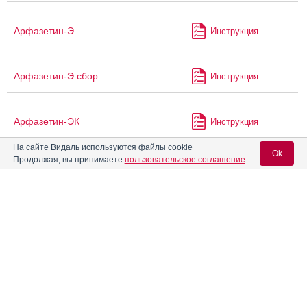
Арфазетин-Э
Инструкция
Арфазетин-Э сбор
Инструкция
Арфазетин-ЭК
Инструкция
На сайте Видаль используются файлы cookie
Ok
Продолжая, вы принимаете
пользовательское соглашение
.
®
Асентра
Инструкция
Вход для специалистов
Атазанавир
Инструкция
E-mail учетной записи Vidal:
Атазанавир Канон
Инструкция
Пароль:
Атазанавир-КРКА
Инструкция