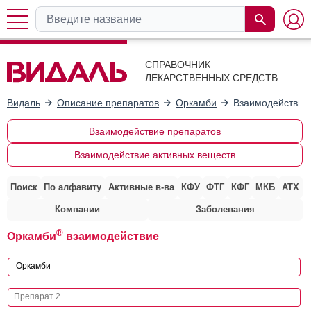
СПРАВОЧНИК
ЛЕКАРСТВЕННЫХ СРЕДСТВ
Видаль
Описание препаратов
Оркамби
Взаимодействие
Взаимодействие препаратов
Взаимодействие активных веществ
Поиск
По алфавиту
Активные в-ва
КФУ
ФТГ
КФГ
МКБ
АТХ
Компании
Заболевания
®
Оркамби
взаимодействие