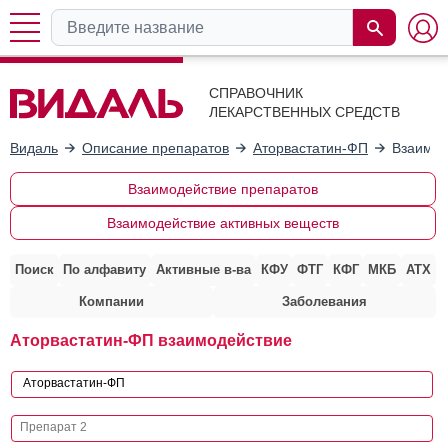
СПРАВОЧНИК
ЛЕКАРСТВЕННЫХ СРЕДСТВ
Видаль
Описание препаратов
Аторвастатин-ФП
Взаимод
Взаимодействие препаратов
Взаимодействие активных веществ
Поиск
По алфавиту
Активные в-ва
КФУ
ФТГ
КФГ
МКБ
АТХ
Компании
Заболевания
Аторвастатин-ФП взаимодействие