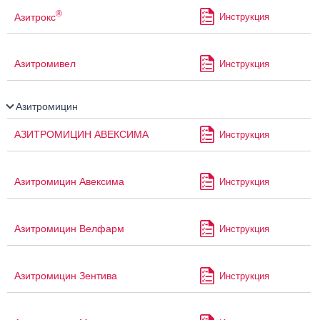
®
Азитрокс
Инструкция
Азитромивел
Инструкция
Азитромицин
АЗИТРОМИЦИН АВЕКСИМА
Инструкция
Азитромицин Авексима
Инструкция
Азитромицин Велфарм
Инструкция
Азитромицин Зентива
Инструкция