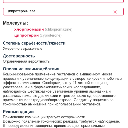
Молекулы:
хлорпромазин
(chlorpromazine)
ципротерон
(cyproterone)
Cтепень серьёзности/тяжести
Умеренно выраженные
Достоверность
Ограниченная вероятность
Описание взаимодействия
Комбинированное применение гестагенов с аминазином может
привести к увеличению концентрации в сыворотке крови и побочных
эффектов аминазина. Сообщали, что у 21-летней женщины,
участвовавшей в фармакокинетических исследованиях,
наблюдались шестикратное увеличение уровней аминазина и
развились тяжелые дискинезии и тремор после одновременного
приема этинилэстрадиола/норгестрела. Следить у пациента за
токсичностью аминазина при использовании гестагенов.
Рекомендации
Применение комбинации требует осторожности.
Возможно появление токсических реакций, требуется наблюдение.
В период лечения женщины, принимающие гормональные