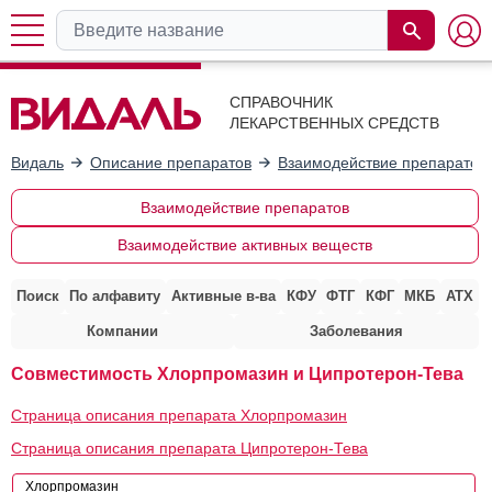
СПРАВОЧНИК
ЛЕКАРСТВЕННЫХ СРЕДСТВ
Видаль
Описание препаратов
Взаимодействие препаратов
Взаимодействие препаратов
Взаимодействие активных веществ
Поиск
По алфавиту
Активные в-ва
КФУ
ФТГ
КФГ
МКБ
АТХ
Компании
Заболевания
Совместимость Хлорпромазин и Ципротерон-Тева
Страница описания препарата Хлорпромазин
Страница описания препарата Ципротерон-Тева