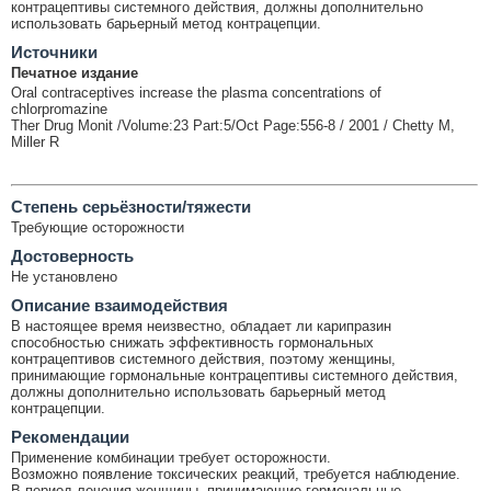
контрацептивы системного действия, должны дополнительно
использовать барьерный метод контрацепции.
Источники
Печатное издание
Oral contraceptives increase the plasma concentrations of
chlorpromazine
Ther Drug Monit /Volume:23 Part:5/Oct Page:556-8 / 2001 / Chetty M,
Miller R
Cтепень серьёзности/тяжести
Требующие осторожности
Достоверность
Не установлено
Описание взаимодействия
В настоящее время неизвестно, обладает ли карипразин
способностью снижать эффективность гормональных
контрацептивов системного действия, поэтому женщины,
принимающие гормональные контрацептивы системного действия,
должны дополнительно использовать барьерный метод
контрацепции.
Рекомендации
Применение комбинации требует осторожности.
Возможно появление токсических реакций, требуется наблюдение.
В период лечения женщины, принимающие гормональные