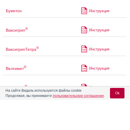
Бужетон
Инструкция
®
Ваксигрип
Инструкция
®
ВаксигрипТетра
Инструкция
®
Велгимет
Инструкция
®
Велметия
Инструкция
На сайте Видаль используются файлы cookie
Ok
Продолжая, вы принимаете
пользовательское соглашение
.
Веро-Гликлазид
Инструкция
Вход для специалистов
E-mail учетной записи Vidal:
Веро-Метформин
Инструкция