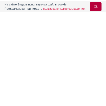
На сайте Видаль используются файлы cookie
Ok
Бевеспи Аэросфера
Инструкция
Продолжая, вы принимаете
пользовательское соглашение
.
Беллалгин
Инструкция
Вход для специалистов
E-mail учетной записи Vidal:
Беллатаминал
Инструкция
Пароль:
Бенальгин
Инструкция
®
Бензозепам
Инструкция
Регистрация
Забыли пароль?
®
Берипракс
Инструкция
®
Берламин
Модуляр
Инструкция