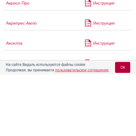
Акриол Про
Инструкция
Акрипрес Амло
Инструкция
Акселла
Инструкция
Аксиорекс
Инструкция
На сайте Видаль используются файлы cookie
Ok
Продолжая, вы принимаете
пользовательское соглашение
.
Акситиниб
Инструкция
Вход для специалистов
E-mail учетной записи Vidal:
Акситиниб-Амедарт
Инструкция
Пароль:
Акситиниб-Промомед
Инструкция