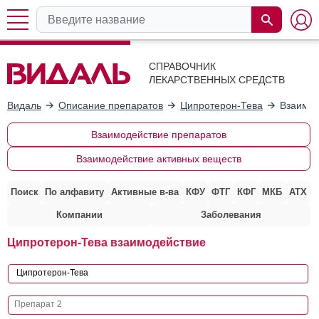
СПРАВОЧНИК
ЛЕКАРСТВЕННЫХ СРЕДСТВ
Видаль
Описание препаратов
Ципротерон-Тева
Взаимод
Взаимодействие препаратов
Взаимодействие активных веществ
Поиск
По алфавиту
Активные в-ва
КФУ
ФТГ
КФГ
МКБ
АТХ
Компании
Заболевания
Ципротерон-Тева взаимодействие