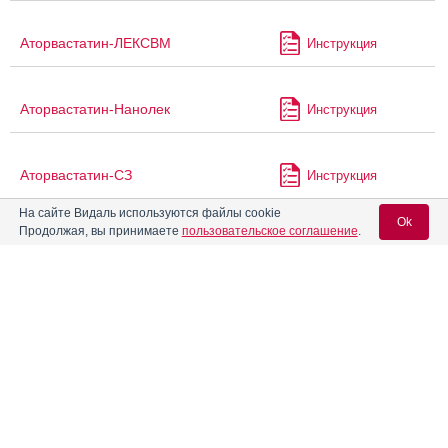
Аторвастатин-ЛЕКСВМ
Инструкция
Аторвастатин-Нанолек
Инструкция
Аторвастатин-СЗ
Инструкция
На сайте Видаль используются файлы cookie
Ok
Продолжая, вы принимаете
пользовательское соглашение
.
Аторвастатин-Табук
Инструкция
Вход для специалистов
Аторвастатин-Тад
Инструкция
E-mail учетной записи Vidal:
Аторвастатин-Тева
Инструкция
Пароль:
Аторвастатин-ФП
Инструкция