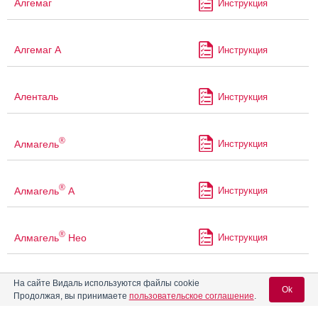
Алгемаг
Инструкция
Алгемаг А
Инструкция
Аленталь
Инструкция
®
Алмагель
Инструкция
®
Алмагель
А
Инструкция
®
Алмагель
Нео
Инструкция
На сайте Видаль используются файлы cookie
Алоэ сироп с железом
Инструкция
Ok
Продолжая, вы принимаете
пользовательское соглашение
.