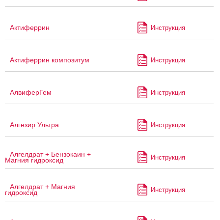
Актиферрин
Инструкция
Актиферрин композитум
Инструкция
АлвиферГем
Инструкция
Алгезир Ультра
Инструкция
Алгелдрат + Бензокаин +
Инструкция
Магния гидроксид
Алгелдрат + Магния
Инструкция
гидроксид