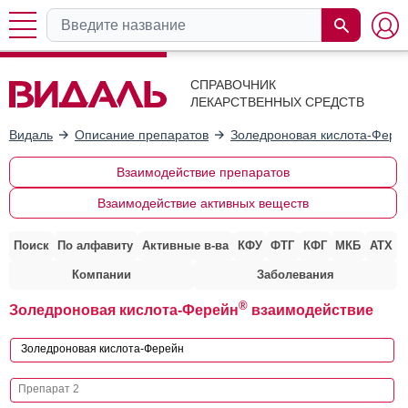
СПРАВОЧНИК
ЛЕКАРСТВЕННЫХ СРЕДСТВ
Видаль
Описание препаратов
Золедроновая кислота-Фере
Взаимодействие препаратов
Взаимодействие активных веществ
Поиск
По алфавиту
Активные в-ва
КФУ
ФТГ
КФГ
МКБ
АТХ
Компании
Заболевания
®
Золедроновая кислота-Ферейн
взаимодействие