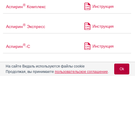
®
Аспирин
Комплекс
Инструкция
®
Аспирин
Экспресс
Инструкция
®
Аспирин
-С
Инструкция
Аспровит С
Инструкция
На сайте Видаль используются файлы cookie
Ok
Продолжая, вы принимаете
пользовательское соглашение
.
Астрафлокс
Инструкция
Вход для специалистов
E-mail учетной записи Vidal:
®
Атаканд
Инструкция
Пароль:
®
Атаканд
Плюс
Инструкция