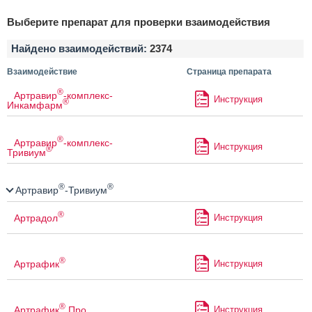
Выберите препарат для проверки взаимодействия
Найдено взаимодействий:
2374
Взаимодействие
Страница препарата
®
Артравир
-комплекс-
Инструкция
®
Инкамфарм
®
Артравир
-комплекс-
Инструкция
®
Тривиум
®
®
Артравир
-Тривиум
®
Артрадол
Инструкция
®
Артрафик
Инструкция
®
Артрафик
Про
Инструкция