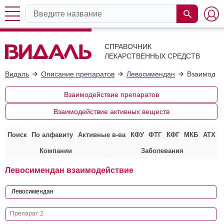
СПРАВОЧНИК
ЛЕКАРСТВЕННЫХ СРЕДСТВ
Видаль
Описание препаратов
Левосимендан
Взаимодей
Взаимодействие препаратов
Взаимодействие активных веществ
Поиск
По алфавиту
Активные в-ва
КФУ
ФТГ
КФГ
МКБ
АТХ
Компании
Заболевания
Левосимендан взаимодействие