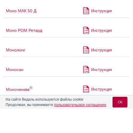
Моно МАК 50 Д
Инструкция
Моно РОМ Ретард
Инструкция
Монолонг
Инструкция
Моносан
Инструкция
®
Моночинкве
Инструкция
На сайте Видаль используются файлы cookie
Ok
Продолжая, вы принимаете
пользовательское соглашение
.
®
Моночинкве
Ретард
Инструкция
Вход для специалистов
Нитро
Инструкция