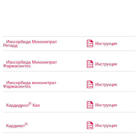
Изосорбида Мононитрат
Инструкция
Ретард
Изосорбида Мононитрат
Инструкция
Фармасинтез
Изосорбида мононитрат
Инструкция
Фармасинтез
®
Кардидрол
Кап
Инструкция
®
Кардикет
Инструкция