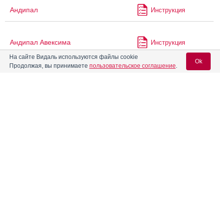
Андипал
Инструкция
Андипал Авексима
Инструкция
На сайте Видаль используются файлы cookie
Ok
Продолжая, вы принимаете
пользовательское соглашение
.
®
Андрокур
Инструкция
Вход для специалистов
®
Андрокур
Депо
Инструкция
E-mail учетной записи Vidal:
®
Анжелик
Инструкция
Пароль:
®
Анжелик
Микро
Инструкция
Антиандрен 100
Инструкция
Регистрация
Забыли пароль?