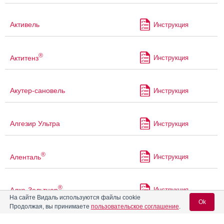
Активель
Инструкция
®
Актитенз
Инструкция
Акутер-сановель
Инструкция
Алгезир Ультра
Инструкция
®
Аленталь
Инструкция
®
Алка-Зельтцер
Инструкция
На сайте Видаль используются файлы cookie
Ok
Продолжая, вы принимаете
пользовательское соглашение
.
Альгофетин
Инструкция