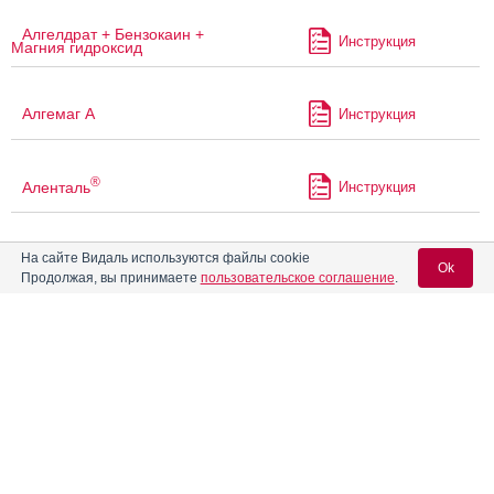
Алгелдрат + Бензокаин +
Инструкция
Магния гидроксид
Алгемаг А
Инструкция
®
Аленталь
Инструкция
®
На сайте Видаль используются файлы cookie
Алка-Зельтцер
Инструкция
Ok
Продолжая, вы принимаете
пользовательское соглашение
.
®
Алмагель
А
Инструкция
Вход для специалистов
E-mail учетной записи Vidal:
Альгофетин
Инструкция
Пароль:
®
Алька-Прим
Инструкция