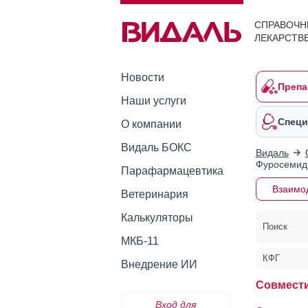
СПРАВОЧН
ЛЕКАРСТВ
Новости
Препа
Наши услуги
Специ
О компании
Видаль БОКС
Видаль
Фуросемид 
Парафармацевтика
Взаимо
Ветеринария
Калькуляторы
Поиск
МКБ-11
КФГ
Внедрение ИИ
Совмести
Вход для