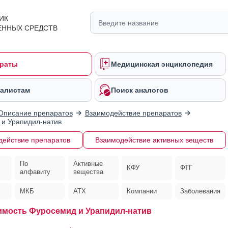
ИК
ЕННЫХ СРЕДСТВ
раты
Медицинская энциклопедия
алистам
Поиск аналогов
Описание препаратов
Взаимодействие препаратов
и Урапидил-натив
действие препаратов
Взаимодействие активных веществ
По
Активные
КФУ
ФТГ
алфавиту
вещества
МКБ
АТХ
Компании
Заболевания
мость Фуросемид и Урапидил-натив