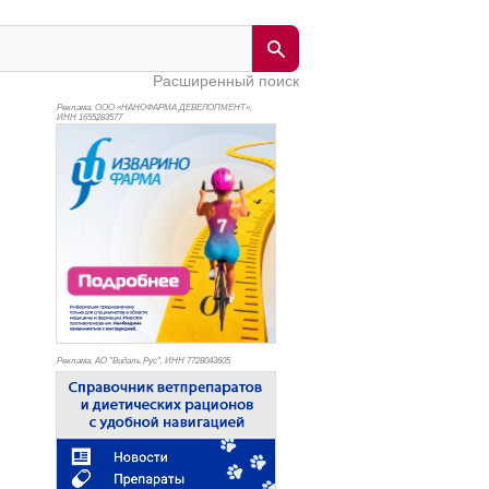
Расширенный поиск
Реклама. ООО «НАНОФАРМА ДЕВЕЛОПМЕНТ»,
ИНН 165
5283577
Реклама. АО "Видаль Рус", ИНН 772
8043605