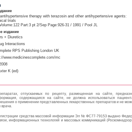
и
здание
ntihypertensive therapy with terazosin and other antihypertensive agents:
ical trials
Volume:122 Part:3 pt 2/Sep Page:926-31 / 1991 / Pool JL
е издание
s + Diuretics
ug Interactions
mplete RPS Publishing London UK
p://www.medicinescomplete.com/mc
2008
xter K (ed)
епаратах, отпускаемых по рецепту, размещенная на сайте, предназн
формация, содержащаяся на сайте, не должна использоваться пациен
решения о применении представленных лекарственных препаратов и не мож
 врача.
егистрации средства массовой информации Эл № ФС77-79153 выдано Федер
вязи, информационных технологий и массовых коммуникаций (Роскомнадзор