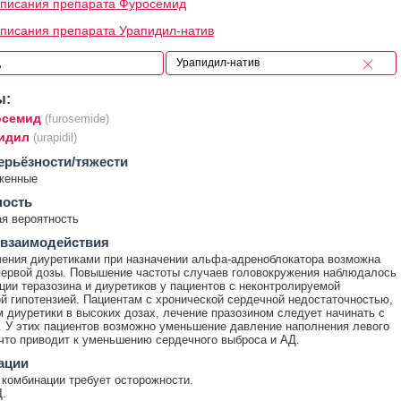
описания препарата Фуросемид
писания препарата Урапидил-натив
ы:
семид
(furosemide)
идил
(urapidil)
ерьёзности/тяжести
женные
ность
я вероятность
 взаимодействия
ения диуретиками при назначении альфа-адреноблокатора возможна
первой дозы. Повышение частоты случаев головокружения наблюдалось
ции теразозина и диуретиков у пациентов с неконтролируемой
й гипотензией. Пациентам с хронической сердечной недостаточностью,
диуретики в высоких дозах, лечение празозином следует начинать с
. У этих пациентов возможно уменьшение давление наполнения левого
что приводит к уменьшению сердечного выброса и АД.
ации
комбинации требует осторожности.
.