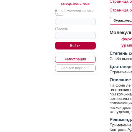
Страница 
специалистов
Страница о
E-mail учетной записи
Vidal:
Пароль:
Молекул
фуро
урап
Cтепень с
Слабо выра
Регистрация
Достовер
Забыли пароль?
Ограниченна
Описание
На фоне леч
гипотензия 
при комбина
артериально
получающим 
низкой дозы
желудочка, 
Рекоменд
Применение 
Контроль АД