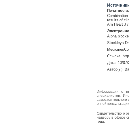
Источник
Печатное и
Combination a
results of clin
Am Heart J /
Электронно
Alpha blocker
Stockleys Dr
MedicinesCo
Ссылка: htt
Дата: 10/07/
Автор(ы): Ba
Информация о пр
специалистов. Ин
самостоятельного 
очной консультации
Свидетельство о р
надзору в сфере с
года.