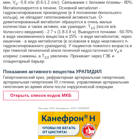
мин, V
- 0.8 л/кг (0.6-1.2 л/кг). Связывание с белками плазмы - 80%.
d
Метаболизируется в печени. Основной метаболит -
гидроксилированное производное (в 4 положении бензольного
кольца), не обладает гипотензивной активностью. O-
деметилированный метаболит образуется в очень малых
количествах и также активен, как урапидил. T
(после в/в
1/2
болюсного введения) - 2.7 ч (1.8-3.9 ч). Выводится почками - 50-70%
в виде неизмененного вещества и 15% - в виде метаболитов; через
кишечник - в виде метаболитов (в основном в виде неактивного n-
гидроксилированного урапидила). У пациентов пожилого возраста и
при тяжелой печеночной и/или почечной недостаточности V
и
d
клиренс снижены, а T
увеличен. Проникает через ГЭБ и
1/2
плацентарный барьер.
Показания активного вещества УРАПИДИЛ
Гипертонический криз, рефрактерная артериальная гипертензия,
артериальная гипертензия III степени, управляемая артериальная
гипотензия во время и/или после хирургической операции.
Открыть список кодов МКБ
Реклама. ООО «Бионорика», ИНН 772
9590470