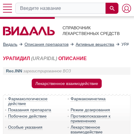
СПРАВОЧНИК
ЛЕКАРСТВЕННЫХ СРЕДСТВ
Видаль
Описания препаратов
Активные вещества
УРАП
УРАПИДИЛ
(URAPIDIL)
ОПИСАНИЕ
Rec.INN
зарегистрированное ВОЗ
Лекарственное взаимодействие
Фармакологическое
Фармакокинетика
действие
Показания препарата
Режим дозирования
Побочное действие
Противопоказания к
применению
Особые указания
Лекарственное
взаимодействие