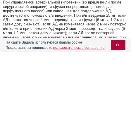
При управляемой артериальной гипотензии (во время и/или после
хирургической операции): инфузия непрерывная (с помощью
перфузионного насоса) или капельная для поддержания АД,
достигнутого с помощью в/в введения. При в/в введении 25 мг: если
АД снижается через 2 мин - переводят на инфузию (6 мг за 1-2 мин,
затем дозу снижают); если АД не изменяется через 2 мин - повторно
в/в 25 мг и при снижении АД через 2 мин - переводят на инфузию (6
мг за 1-2 мин, затем дозу снижают); если АД после повторной
инъекции через 2 мин не меняется - в/в медленно 50 мг и затем, при
снижении АД через 2 мин, переводят на инфузию (6 мг за 1-2 мин,
На сайте Видаль используются файлы cookie
Ok
затем дозу снижают). Если ранее применяли другие гипотензивные
Продолжая, вы принимаете
пользовательское соглашение
.
средства, то урапидил вводят спустя время, в течение которого
должно подействовать ранее введенное средство. Дозу урапидила
следует скорректировать.
У пациентов пожилого возраста начальную дозу следует уменьшить,
Содержание
Вход для специалистов
по сравнению с рекомендуемой. Введение может быть однократным
или многократным. Инъекции можно сочетать с последующей
E-mail учетной записи Vidal:
капельной инфузией. Терапию повторяют при повторном повышении
Фармакологическое действие
АД.
Фармакокинетика
Побочное действие
Пароль:
Со стороны сердечно-сосудистой системы:
иногда - сердцебиение,
Показания препарата
тахикардия, брадикардия, чувство сдавления за грудиной, одышка,
аритмии.
Со стороны пищеварительной системы:
часто - тошнота; иногда -
Режим дозирования
рвота.
Со стороны ЦНС:
часто - головокружение, головная боль,
Побочное действие
утомляемость; очень редко - беспокойство.