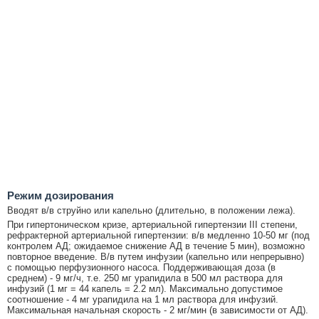
Режим дозирования
Вводят в/в струйно или капельно (длительно, в положении лежа).
При гипертоническом кризе, артериальной гипертензии III степени,
рефрактерной артериальной гипертензии: в/в медленно 10-50 мг (под
контролем АД; ожидаемое снижение АД в течение 5 мин), возможно
повторное введение. В/в путем инфузии (капельно или непрерывно)
с помощью перфузионного насоса. Поддерживающая доза (в
среднем) - 9 мг/ч, т.е. 250 мг урапидила в 500 мл раствора для
инфузий (1 мг = 44 капель = 2.2 мл). Максимально допустимое
соотношение - 4 мг урапидила на 1 мл раствора для инфузий.
Максимальная начальная скорость - 2 мг/мин (в зависимости от АД).