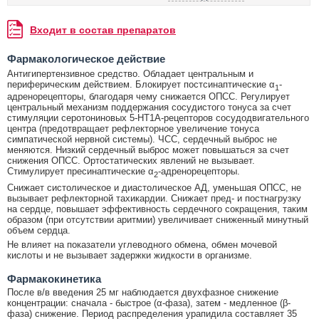
Входит в состав препаратов
Фармакологическое действие
Антигипертензивное средство. Обладает центральным и
периферическим действием. Блокирует постсинаптические α
-
1
адренорецепторы, благодаря чему снижается ОПСС. Регулирует
центральный механизм поддержания сосудистого тонуса за счет
стимуляции серотониновых 5-HT1A-рецепторов сосудодвигательного
центра (предотвращает рефлекторное увеличение тонуса
симпатической нервной системы). ЧСС, сердечный выброс не
меняются. Низкий сердечный выброс может повышаться за счет
снижения ОПСС. Ортостатических явлений не вызывает.
Стимулирует пресинаптические α
-адренорецепторы.
2
Снижает систолическое и диастолическое АД, уменьшая ОПСС, не
вызывает рефлекторной тахикардии. Снижает пред- и постнагрузку
на сердце, повышает эффективность сердечного сокращения, таким
образом (при отсутствии аритмии) увеличивает сниженный минутный
объем сердца.
Не влияет на показатели углеводного обмена, обмен мочевой
кислоты и не вызывает задержки жидкости в организме.
Фармакокинетика
После в/в введения 25 мг наблюдается двухфазное снижение
концентрации: сначала - быстрое (α-фаза), затем - медленное (β-
фаза) снижение. Период распределения урапидила составляет 35