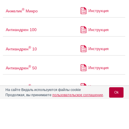
®
Анжелик
Микро
Инструкция
Антиандрен 100
Инструкция
®
Антиандрен
10
Инструкция
®
Антиандрен
50
Инструкция
®
Антиандрен
депо
Инструкция
На сайте Видаль используются файлы cookie
Ok
Продолжая, вы принимаете
пользовательское соглашение
.
Апо-Карбамазепин
Инструкция
Вход для специалистов
E-mail учетной записи Vidal:
Апо-Пароксетин
Инструкция