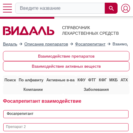
СПРАВОЧНИК
ЛЕКАРСТВЕННЫХ СРЕДСТВ
Видаль
Описание препаратов
Фосапрепитант
Взаимодей
Взаимодействие препаратов
Взаимодействие активных веществ
Поиск
По алфавиту
Активные в-ва
КФУ
ФТГ
КФГ
МКБ
АТХ
Компании
Заболевания
Фосапрепитант взаимодействие