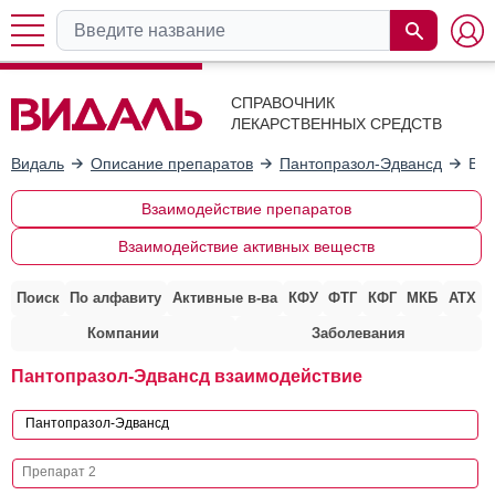
СПРАВОЧНИК
ЛЕКАРСТВЕННЫХ СРЕДСТВ
Видаль
Описание препаратов
Пантопразол-Эдвансд
Вза
Взаимодействие препаратов
Взаимодействие активных веществ
Поиск
По алфавиту
Активные в-ва
КФУ
ФТГ
КФГ
МКБ
АТХ
Компании
Заболевания
Пантопразол-Эдвансд взаимодействие