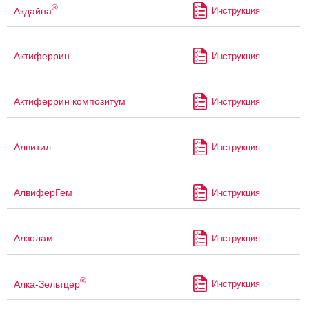
®
Акдайна
Инструкция
Актиферрин
Инструкция
Актиферрин композитум
Инструкция
Алвитил
Инструкция
АлвиферГем
Инструкция
Алзолам
Инструкция
®
Алка-Зельтцер
Инструкция