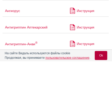
Ангиорус
Инструкция
Антигриппин Аптекарский
Инструкция
®
Антигриппин-Анви
Инструкция
На сайте Видаль используются файлы cookie
Ok
Продолжая, вы принимаете
пользовательское соглашение
.
®
Антигриппин-АНВИ
Инструкция
Вход для специалистов
Антигриппин-ОРВИ
Инструкция
E-mail учетной записи Vidal:
Апаурин
Пароль:
®
Аргеферр
Инструкция