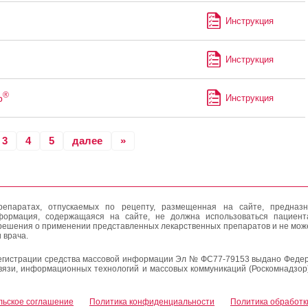
Инструкция
Инструкция
®
р
Инструкция
3
4
5
далее
»
епаратах, отпускаемых по рецепту, размещенная на сайте, предназн
формация, содержащаяся на сайте, не должна использоваться пациен
решения о применении представленных лекарственных препаратов и не мож
 врача.
егистрации средства массовой информации Эл № ФС77-79153 выдано Федер
вязи, информационных технологий и массовых коммуникаций (Роскомнадзор
льское соглашение
Политика конфиденциальности
Политика обработк