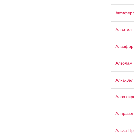
Актиферр
Алвитил
Алвифер
Алзолам
Алка-Зел
Алоэ сир
Алпразо
Алька-П