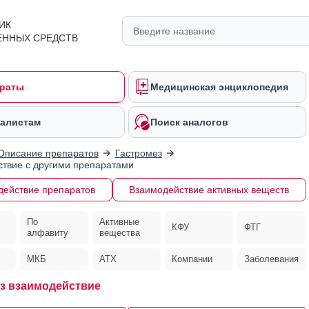
ИК
ЕННЫХ СРЕДСТВ
раты
Медицинская энциклопедия
алистам
Поиск аналогов
Описание препаратов
Гастромез
твие с другими препаратами
действие препаратов
Взаимодействие активных веществ
По
Активные
КФУ
ФТГ
алфавиту
вещества
МКБ
АТХ
Компании
Заболевания
з взаимодействие