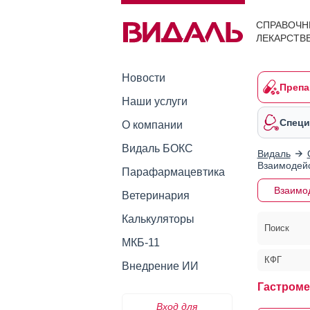
СПРАВОЧН
ЛЕКАРСТВ
Новости
Препа
Наши услуги
Специ
О компании
Видаль БОКС
Видаль
Взаимодейс
Парафармацевтика
Взаимо
Ветеринария
Калькуляторы
Поиск
МКБ-11
КФГ
Внедрение ИИ
Гастроме
Вход для