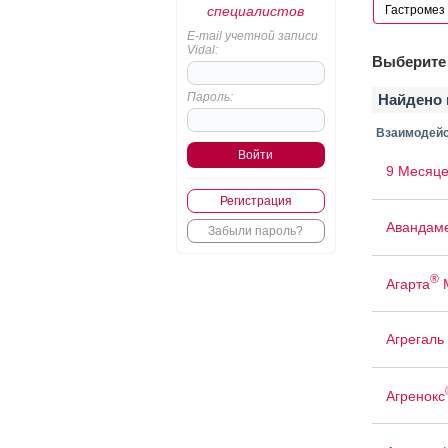
специалистов
E-mail учетной записи
Vidal:
Выберите 
Пароль:
Найдено 
Взаимодейс
9 Месяце
Регистрация
Авандам
Забыли пароль?
®
Агарта
Агрегаль
Агренокс