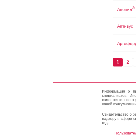
®
Апонил
Аптивус
Аргефер
1
2
Информация о пр
специалистов. Ин
самостоятельного 
очной консультации
Свидетельство о р
надзору в сфере с
года.
Пользовате