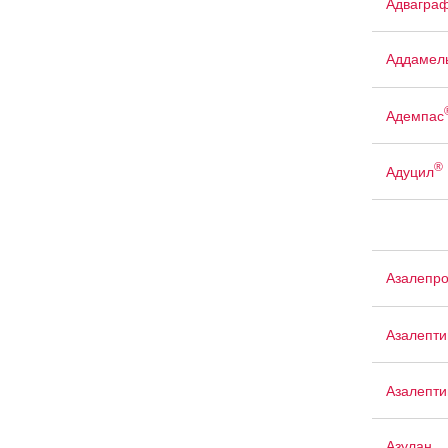
Адвагра
Аддамел
Адемпас
®
Адуцил
Азалепр
Азалепти
Азалепти
Азулан