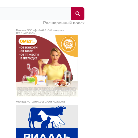
Расширенный поиск
Реклама. ООО «Др. Редди’с Лабораторис»,
ИНН: 770
7321227
Реклама. АО "Видаль Рус", ИНН 772
8043605