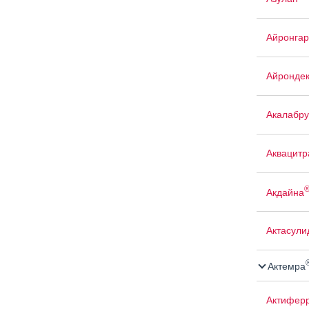
Айронгар
Айрондек
Акалабр
Аквацит
Акдайна
Актасули
Актемра
Актифер