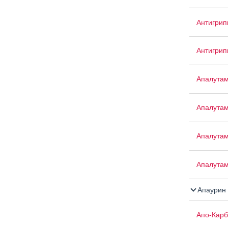
Антигри
Антигри
Апалута
Апалута
Апалута
Апалута
Апаурин
Апо-Кар