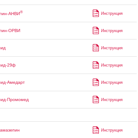
®
ппин-АНВИ
Инструкция
ппин-ОРВИ
Инструкция
мид
Инструкция
мид-29ф
Инструкция
мид-Амедарт
Инструкция
мид-Промомед
Инструкция
бамазепин
Инструкция