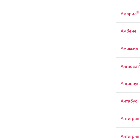
®
Амарил
Амбене
Амиксид
Ангиовит
Ангиорус
Антабус
Антигрип
Антигрип