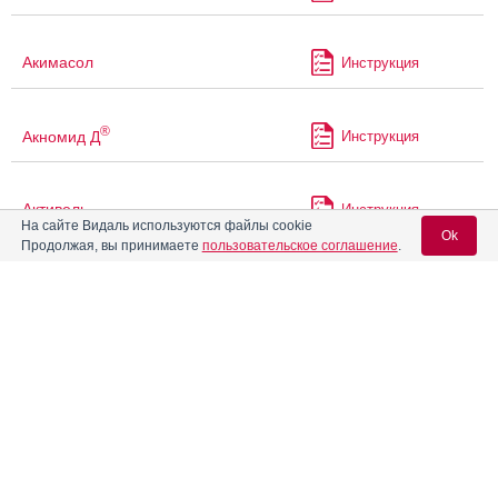
Акимасол
Инструкция
®
Акномид Д
Инструкция
Активель
Инструкция
На сайте Видаль используются файлы cookie
Ok
Продолжая, вы принимаете
пользовательское соглашение
.
Актиферрин
Инструкция
Вход для специалистов
Актиферрин композитум
E-mail учетной записи Vidal:
Инструкция
Алвитил
Инструкция
Пароль: