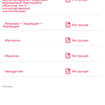
вызываемой Haemophilus
influenzae тип b,
конъюгированная
синтетическая)
Абакавир + Зидовудин +
Инструкция
Ламивудин
Абитаксел
Инструкция
Абраксан
Инструкция
Авандаглим
Инструкция
Реклама