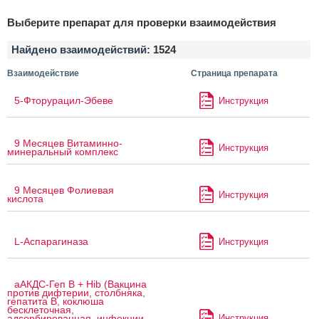
Выберите препарат для проверки взаимодействия
Найдено взаимодействий:
1524
Взаимодействие
Страница препарата
5-Фторурацил-Эбеве
Инструкция
9 Месяцев Витаминно-
Инструкция
минеральный комплекс
9 Месяцев Фолиевая
Инструкция
кислота
L-Аспарагиназа
Инструкция
аАКДС-Геп B + Hib (Вакцина
против дифтерии, столбняка,
гепатита B, коклюша
бесклеточная,
Инструкция
адсорбированная, инфекции,