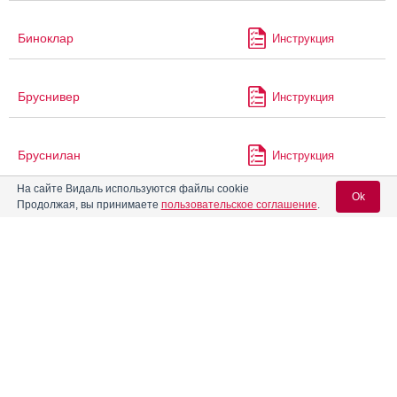
Биноклар
Инструкция
Бруснивер
Инструкция
Бруснилан
Инструкция
На сайте Видаль используются файлы cookie
Ok
Продолжая, вы принимаете
пользовательское соглашение
.
®
Валокордин
Инструкция
Вход для специалистов
Валорелас
Инструкция
E-mail учетной записи Vidal:
Валосемид
Инструкция
Пароль:
Валосердин