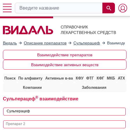
СПРАВОЧНИК
ЛЕКАРСТВЕННЫХ СРЕДСТВ
Видаль
Описание препаратов
Сульперацеф
Взаимодейс
Взаимодействие препаратов
Взаимодействие активных веществ
Поиск
По алфавиту
Активные в-ва
КФУ
ФТГ
КФГ
МКБ
АТХ
Компании
Заболевания
®
Сульперацеф
взаимодействие