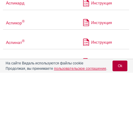
Аспикард
Инструкция
®
Аспикор
Инструкция
®
Аспинат
Инструкция
®
Аспинат
300
Инструкция
На сайте Видаль используются файлы cookie
Ok
Продолжая, вы принимаете
пользовательское соглашение
.
®
Аспинат
Кардио
Инструкция
Вход для специалистов
E-mail учетной записи Vidal:
®
Аспинат
Плюс
Инструкция
Пароль:
®
Аспинат
С
Инструкция