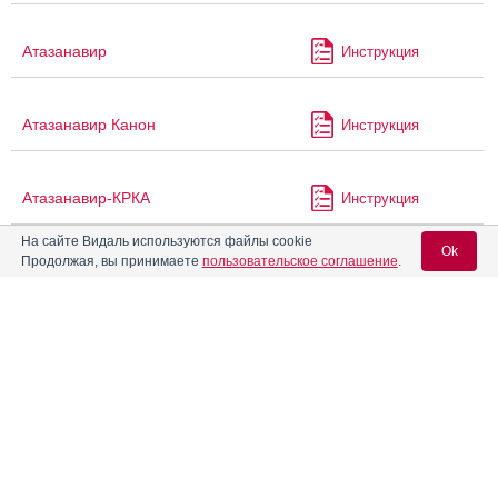
Атазанавир
Инструкция
Атазанавир Канон
Инструкция
Атазанавир-КРКА
Инструкция
На сайте Видаль используются файлы cookie
Ok
Продолжая, вы принимаете
пользовательское соглашение
.
®
Атазанавир-Нанолек
Инструкция
Вход для специалистов
Атазанавир-ТЛ
Инструкция
E-mail учетной записи Vidal:
Атазанавир-Эдвансд
Инструкция
Пароль:
Атазор
Инструкция