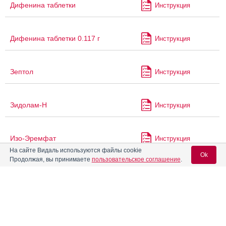
Дифенина таблетки
Инструкция
Дифенина таблетки 0.117 г
Инструкция
Зептол
Инструкция
Зидолам-Н
Инструкция
Изо-Эремфат
Инструкция
На сайте Видаль используются файлы cookie
Ok
Продолжая, вы принимаете
пользовательское соглашение
.
®
Изокомб
Инструкция
Вход для специалистов
Изониазид + Рифампицин
Инструкция
E-mail учетной записи Vidal: